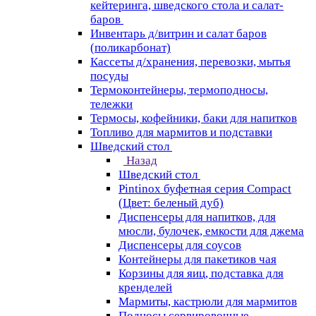
кейтеринга, шведского стола и салат-
баров
Инвентарь д/витрин и салат баров
(поликарбонат)
Кассеты д/хранения, перевозки, мытья
посуды
Термоконтейнеры, термоподносы,
тележки
Термосы, кофейники, баки для напитков
Топливо для мармитов и подставки
Шведский стол
Назад
Шведский стол
Pintinox буфетная серия Compact
(Цвет: беленый дуб)
Диспенсеры для напитков, для
мюсли, булочек, емкости для джема
Диспенсеры для соусов
Контейнеры для пакетиков чая
Корзины для яиц, подставка для
кренделей
Мармиты, кастрюли для мармитов
Подносы сервировочные