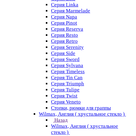
Серия Linka
Серия Marmelade
Серия Napa
Серия Pinot
Серия Reserva
Серия Resto
Серия Retro
Серия Serenity
Серия Side
Серия Sword
Серия Sуlvana
Серия Timeless
Серия Tin Can
Серия Triumph
Серия Tulipe
Серия Twist
Серия Veneto
Стопки, рюмки для граппы
Wilmax, Англия ( хрустальное стекло )
Назад
Wilmax, Англия ( хрустальное
стекло )