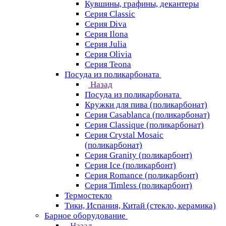
Кувшины, графины, декантеры
Серия Classic
Серия Diva
Серия Ilona
Серия Julia
Серия Olivia
Серия Teona
Посуда из поликарбоната
Назад
Посуда из поликарбоната
Кружки для пива (поликарбонат)
Серия Casablanсa (поликарбонат)
Серия Classique (поликарбонат)
Серия Crystal Mosaic
(поликарбонат)
Серия Granity (поликарбонт)
Серия Ice (поликарбонт)
Серия Romance (поликарбонт)
Серия Timless (поликарбонт)
Термостекло
Тики, Испания, Китай (стекло, керамика)
Барное оборудование
Назад