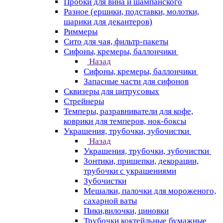
Пробки для вина и шампанского
Разное (ершики, подставки, молотки,
шарики для декантеров)
Риммеры
Сито для чая, фильтр-пакеты
Сифоны, кремеры, баллончики
Назад
Сифоны, кремеры, баллончики
Запасные части для сифонов
Сквизеры для цитрусовых
Стрейнеры
Темперы, разравниватели для кофе,
коврики для темперов, нок-боксы
Украшения, трубочки, зубочистки
Назад
Украшения, трубочки, зубочистки
Зонтики, прищепки, декорации,
трубочки с украшениями
Зубочистки
Мешалки, палочки для мороженого,
сахарной ваты
Пики,вилочки, циновки
Трубочки коктейльные бумажные