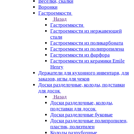
Веселки, скалки
Воронки
Гастроемкости
Назад
Гастроемкости
Гастроемкости из нержавеющей
стали
Гастроемкости из поликарбоната
Гастроемкости из полипропилена
Гастроемкости из фарфора
Гастроемкости из керамики Emile
Henry
Держатели для кухонного инвентаря, для
заказов, иглы для чеков
Доски разделочные, колоды, подставки
для досок
Назад
Доски разделочные, колоды,
подставки для досок
Доски разделочные буковые
Доски разделочные полипропилен,
пластик, полиэтилен
Колоды разрубочные