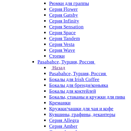
Рюмки для граппы
Серия Flower
Серия Gatsby
Серия Infinity
Серия Sensation
Серия Space
Серия Tandem
Серия Vesta
Серия Wave
Стопки
Pasabahce, Турция, Россия
Назад
Pasabahce, Турция, Россия
Бокалы для Irish Coffee
Бокалы для бренди/коньяка
Бокалы для коктейлей
Бокалы, стаканы и кружки для пива
Креманки
Кружки/чашки для чая и кофе
Кувшины, графины, декантеры
Серия Allegra
Серия Amber