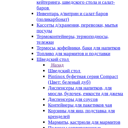
кейтеринга, шведского стола и салат-
баров
Инвентарь д/витрин и салат баров
(поликарбонат)
Кассеты д/хранения, перевозки, мытья
посуды
Термоконтейнеры, термоподносы,
тележки
Термосы, кофейники, баки для напитков
Топливо для мармитов и подставки
Шведский стол
Назад
Шведский стол
Pintinox буфетная серия Compact
(Цвет: беленый дуб)
Диспенсеры для напитков, для
мюсли, булочек, емкости для джема
Диспенсеры для соусов
Контейнеры для пакетиков чая
Корзины для яиц, подставка для
кренделей
Мармиты, кастрюли для мармитов
Подносы сервировочные