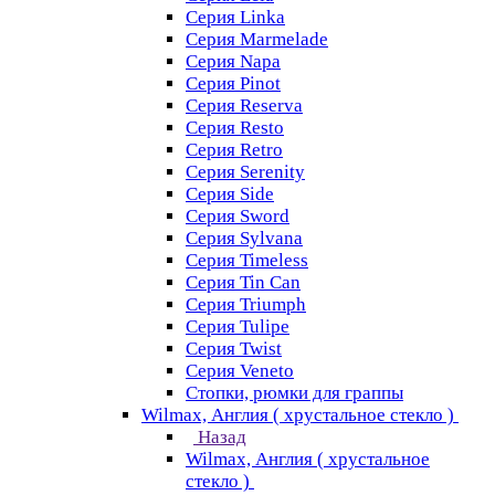
Серия Linka
Серия Marmelade
Серия Napa
Серия Pinot
Серия Reserva
Серия Resto
Серия Retro
Серия Serenity
Серия Side
Серия Sword
Серия Sуlvana
Серия Timeless
Серия Tin Can
Серия Triumph
Серия Tulipe
Серия Twist
Серия Veneto
Стопки, рюмки для граппы
Wilmax, Англия ( хрустальное стекло )
Назад
Wilmax, Англия ( хрустальное
стекло )