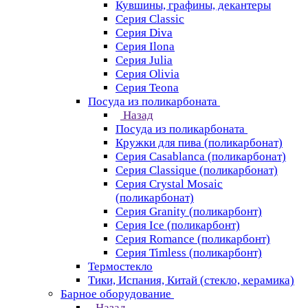
Кувшины, графины, декантеры
Серия Classic
Серия Diva
Серия Ilona
Серия Julia
Серия Olivia
Серия Teona
Посуда из поликарбоната
Назад
Посуда из поликарбоната
Кружки для пива (поликарбонат)
Серия Casablanсa (поликарбонат)
Серия Classique (поликарбонат)
Серия Crystal Mosaic
(поликарбонат)
Серия Granity (поликарбонт)
Серия Ice (поликарбонт)
Серия Romance (поликарбонт)
Серия Timless (поликарбонт)
Термостекло
Тики, Испания, Китай (стекло, керамика)
Барное оборудование
Назад