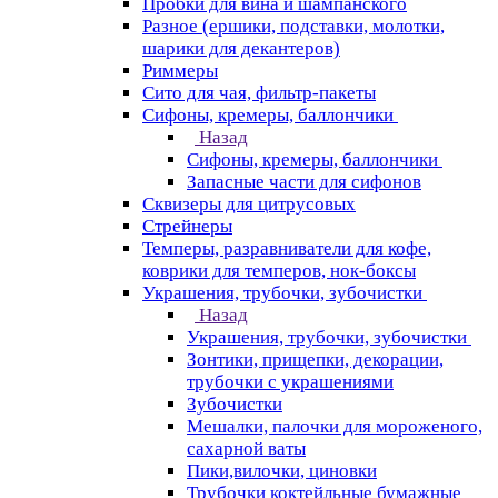
Пробки для вина и шампанского
Разное (ершики, подставки, молотки,
шарики для декантеров)
Риммеры
Сито для чая, фильтр-пакеты
Сифоны, кремеры, баллончики
Назад
Сифоны, кремеры, баллончики
Запасные части для сифонов
Сквизеры для цитрусовых
Стрейнеры
Темперы, разравниватели для кофе,
коврики для темперов, нок-боксы
Украшения, трубочки, зубочистки
Назад
Украшения, трубочки, зубочистки
Зонтики, прищепки, декорации,
трубочки с украшениями
Зубочистки
Мешалки, палочки для мороженого,
сахарной ваты
Пики,вилочки, циновки
Трубочки коктейльные бумажные