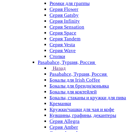
Рюмки для граппы
Серия Flower
Серия Gatsby
Серия Infinity
Серия Sensation
Серия Space
Серия Tandem
Серия Vesta
Серия Wave
Стопки
Pasabahce, Турция, Россия
Назад
Pasabahce, Турция, Россия
Бокалы для Irish Coffee
Бокалы для бренди/коньяка
Бокалы для коктейлей
Бокалы, стаканы и кружки для пива
Креманки
Кружки/чашки для чая и кофе
Кувшины, графины, декантеры
Серия Allegra
Серия Amber