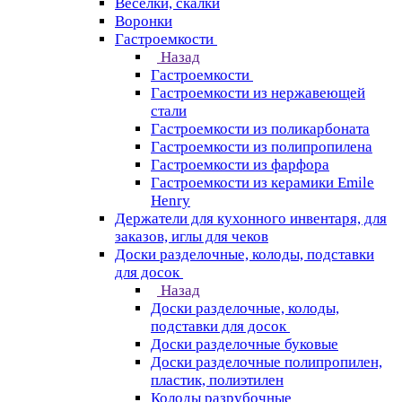
Веселки, скалки
Воронки
Гастроемкости
Назад
Гастроемкости
Гастроемкости из нержавеющей
стали
Гастроемкости из поликарбоната
Гастроемкости из полипропилена
Гастроемкости из фарфора
Гастроемкости из керамики Emile
Henry
Держатели для кухонного инвентаря, для
заказов, иглы для чеков
Доски разделочные, колоды, подставки
для досок
Назад
Доски разделочные, колоды,
подставки для досок
Доски разделочные буковые
Доски разделочные полипропилен,
пластик, полиэтилен
Колоды разрубочные