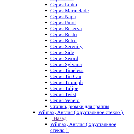
Серия Linka
Серия Marmelade
Серия Napa
Серия Pinot
Серия Reserva
Серия Resto
Серия Retro
Серия Serenity
Серия Side
Серия Sword
Серия Sуlvana
Серия Timeless
Серия Tin Can
Серия Triumph
Серия Tulipe
Серия Twist
Серия Veneto
Стопки, рюмки для граппы
Wilmax, Англия ( хрустальное стекло )
Назад
Wilmax, Англия ( хрустальное
стекло )