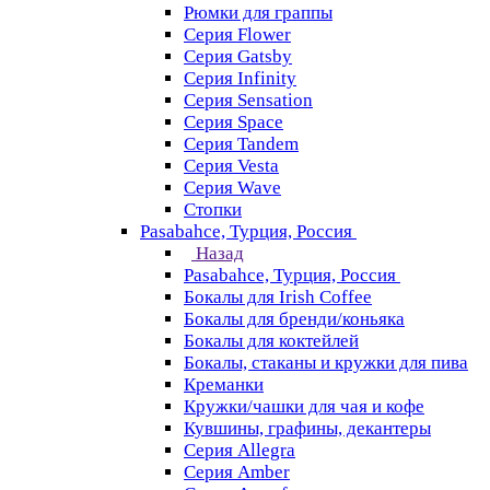
Рюмки для граппы
Серия Flower
Серия Gatsby
Серия Infinity
Серия Sensation
Серия Space
Серия Tandem
Серия Vesta
Серия Wave
Стопки
Pasabahce, Турция, Россия
Назад
Pasabahce, Турция, Россия
Бокалы для Irish Coffee
Бокалы для бренди/коньяка
Бокалы для коктейлей
Бокалы, стаканы и кружки для пива
Креманки
Кружки/чашки для чая и кофе
Кувшины, графины, декантеры
Серия Allegra
Серия Amber