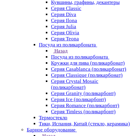
Кувшины, графины, декантеры
Серия Classic
Серия Diva
Серия Ilona
Серия Julia
Серия Olivia
Серия Teona
Посуда из поликарбоната
Назад
Посуда из поликарбоната
Кружки для пива (поликарбонат)
Серия Casablanсa (поликарбонат)
Серия Classique (поликарбонат)
Серия Crystal Mosaic
(поликарбонат)
Серия Granity (поликарбонт)
Серия Ice (поликарбонт)
Серия Romance (поликарбонт)
Серия Timless (поликарбонт)
Термостекло
Тики, Испания, Китай (стекло, керамика)
Барное оборудование
Назад