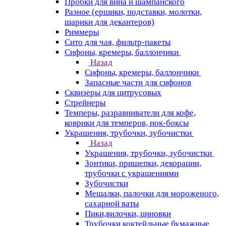
Пробки для вина и шампанского
Разное (ершики, подставки, молотки,
шарики для декантеров)
Риммеры
Сито для чая, фильтр-пакеты
Сифоны, кремеры, баллончики
Назад
Сифоны, кремеры, баллончики
Запасные части для сифонов
Сквизеры для цитрусовых
Стрейнеры
Темперы, разравниватели для кофе,
коврики для темперов, нок-боксы
Украшения, трубочки, зубочистки
Назад
Украшения, трубочки, зубочистки
Зонтики, прищепки, декорации,
трубочки с украшениями
Зубочистки
Мешалки, палочки для мороженого,
сахарной ваты
Пики,вилочки, циновки
Трубочки коктейльные бумажные