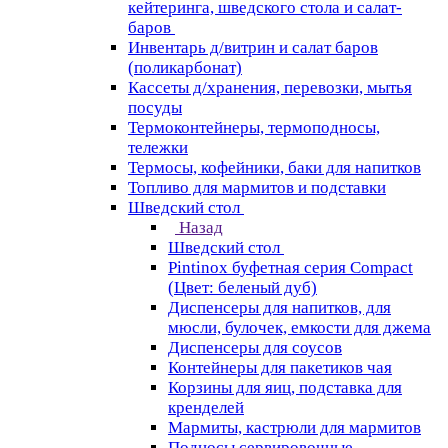
кейтеринга, шведского стола и салат-
баров
Инвентарь д/витрин и салат баров
(поликарбонат)
Кассеты д/хранения, перевозки, мытья
посуды
Термоконтейнеры, термоподносы,
тележки
Термосы, кофейники, баки для напитков
Топливо для мармитов и подставки
Шведский стол
Назад
Шведский стол
Pintinox буфетная серия Compact
(Цвет: беленый дуб)
Диспенсеры для напитков, для
мюсли, булочек, емкости для джема
Диспенсеры для соусов
Контейнеры для пакетиков чая
Корзины для яиц, подставка для
кренделей
Мармиты, кастрюли для мармитов
Подносы сервировочные