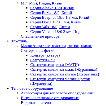
МГ (MG), Индия, Китай
Серия Alaska 18/0, Китай
Серия Bazis 18/0, Китай
Серия Bosphor 18/0 1,8 мм, Китай
Серия Doria 18/0 1 мм, Китай
Серия Vals 18/0, Китай
Серия Vulcan 18/0 2 мм, Индия
Специальные приборы
Текстиль
Маски защитные, колпаки, платки, шапки
Скатерти, салфетки
Конверт (куверт)
Салфетки Лен
Скатерти, салфетки (МАТИ)
Скатерти, салфетки гладь (Журавинка)
Скатерти, салфетки клетка (Журавинка)
Скатерти, салфетки мелкий цветок
(Журавинка)
Тепловое оборудование
Аксессуары для теплового оборудования
Витрины тепловые стационарные
Водонагреватели