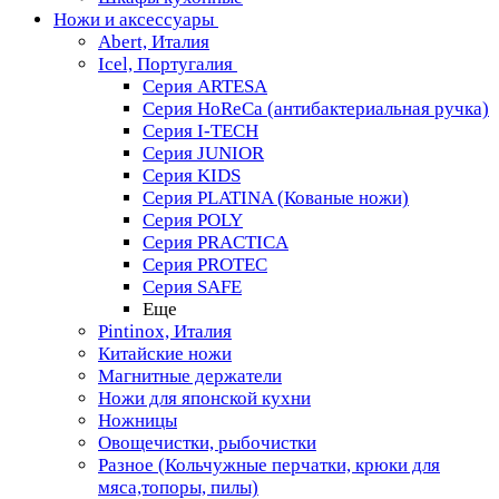
Ножи и аксессуары
Abert, Италия
Icel, Португалия
Серия ARTESA
Серия HoReCa (антибактериальная ручка)
Серия I-TECH
Серия JUNIOR
Серия KIDS
Серия PLATINA (Кованые ножи)
Серия POLY
Серия PRACTICA
Серия PROTEC
Серия SAFE
Еще
Pintinox, Италия
Китайские ножи
Магнитные держатели
Ножи для японской кухни
Ножницы
Овощечистки, рыбочистки
Разное (Кольчужные перчатки, крюки для
мяса,топоры, пилы)