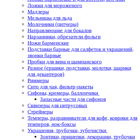
Ложки для мороженого
Мадлеры
Мельницы для льда
Молочники (питчеры)
Направляющие для бокалов
Нарзанники, обрезатели фольги
Ножи барменские
Подставки барные для салфеток и украшений,
звонки барные
Пробки для вина и шампанского
Разное (ершики, подставки, молотки, шарики
для декантеров)
Риммеры
Сито для чая, фильтр-пакеты
Сифоны, кремеры, баллончики
Запасные части для сифонов
Сквизеры для цитрусовых
Стрейнеры
Темперы, разравниватели для кофе, коврики для
темперов, нок-боксы
Украшения, трубочки, зубочистки
Зонтики, прищепки, декорации, трубочки