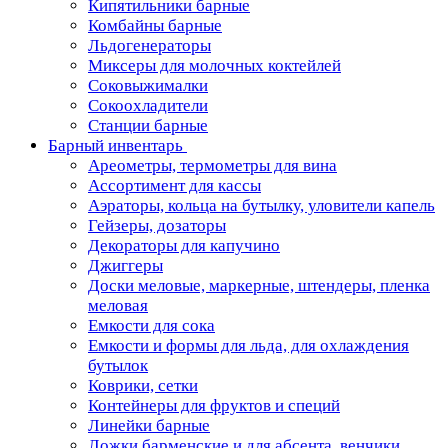
Кипятильники барные
Комбайны барные
Льдогенераторы
Миксеры для молочных коктейлей
Соковыжималки
Сокоохладители
Станции барные
Барный инвентарь
Ареометры, термометры для вина
Ассортимент для кассы
Аэраторы, кольца на бутылку, уловители капель
Гейзеры, дозаторы
Декораторы для капучино
Джиггеры
Доски меловые, маркерные, штендеры, пленка
меловая
Емкости для сока
Емкости и формы для льда, для охлаждения
бутылок
Коврики, сетки
Контейнеры для фруктов и специй
Линейки барные
Ложки барменские и для абсента, венчики