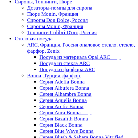
Сиропы, Топпинги, Пюре
Дозаторы-помпы для сиропа
Пюре Monin, Франция
Сиропы Don Dolce, Россия
Сиропы Monin, Франция
Топпинги Colibri D'oro, Россия
Столовая посуда
ARC, Франция, Россия опаловое стекло, стекло,
фарфор, Zenix
Посуда из материала Opal ARC
Посуда из стекла ARC
Посуда из фарфора ARC
Bonna, Турция, фарфор
Серия Adelfa Bonna
Серия Albufera Bonna
Серия Alhambra Bonna
Серия Aquelis Bonna
Серия Arctic Bonna
Серия Aura Bonna
Серия Bazalith Bonna
Серия Black Bonna
Серия Blue Wave Bonna
Серия Blush & Sahara Bonna Vitrified