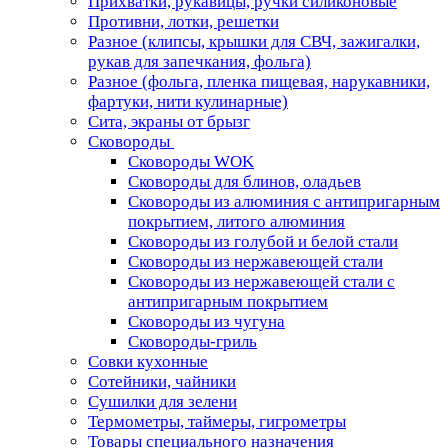
Прихватки, рукавицы, ручки силиконовые
Противни, лотки, решетки
Разное (клипсы, крышки для СВЧ, зажигалки,
рукав для запечкания, фольга)
Разное (фольга, пленка пищевая, нарукавники,
фартуки, нити кулинарные)
Сита, экраны от брызг
Сковороды
Сковороды WOK
Сковороды для блинов, оладьев
Сковороды из алюминия с антипригарным
покрытием, литого алюминия
Сковороды из голубой и белой стали
Сковороды из нержавеющей стали
Сковороды из нержавеющей стали с
антипригарным покрытием
Сковороды из чугуна
Сковороды-гриль
Совки кухонные
Сотейники, чайники
Сушилки для зелени
Термометры, таймеры, гигрометры
Товары специального назначения