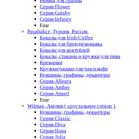
Рюмки для граппы
Серия Flower
Серия Gatsby
Серия Infinity
Еще
Pasabahce, Турция, Россия
Бокалы для Irish Coffee
Бокалы для бренди/коньяка
Бокалы для коктейлей
Бокалы, стаканы и кружки для пива
Креманки
Кружки/чашки для чая и кофе
Кувшины, графины, декантеры
Серия Allegra
Серия Amber
Серия Amorf
Еще
Wilmax, Англия ( хрустальное стекло )
Кувшины, графины, декантеры
Серия Classic
Серия Diva
Серия Ilona
Серия Julia