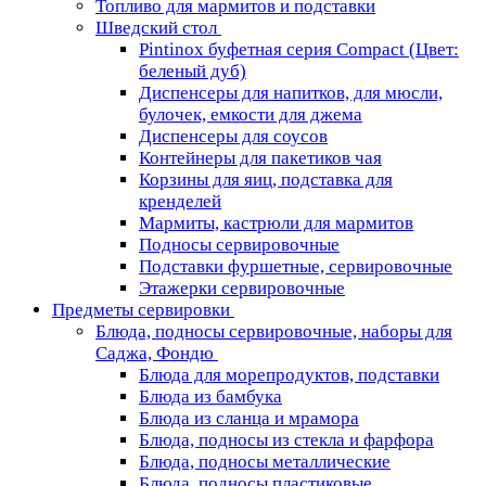
Топливо для мармитов и подставки
Шведский стол
Pintinox буфетная серия Compact (Цвет:
беленый дуб)
Диспенсеры для напитков, для мюсли,
булочек, емкости для джема
Диспенсеры для соусов
Контейнеры для пакетиков чая
Корзины для яиц, подставка для
кренделей
Мармиты, кастрюли для мармитов
Подносы сервировочные
Подставки фуршетные, сервировочные
Этажерки сервировочные
Предметы сервировки
Блюда, подносы сервировочные, наборы для
Саджа, Фондю
Блюда для морепродуктов, подставки
Блюда из бамбука
Блюда из сланца и мрамора
Блюда, подносы из стекла и фарфора
Блюда, подносы металлические
Блюда, подносы пластиковые