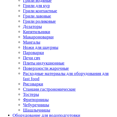
Грили водяные
Грили для кур
Грили контактные
Грили лавовые
Грили роликовые
Дозаторы
Кипятильники
Макароноварки
Мангалы
Ножи для шаурмы
Пароварки
Печи свч
Плиты индукционные
Поверхности жарочные
Расходные материалы для оборудования для
fast food
Рисоварки
Станции гастрономические
Тостеры
Фритюрницы
Чебуречницы
Шашлычницы
Оборудование для водоподготовки