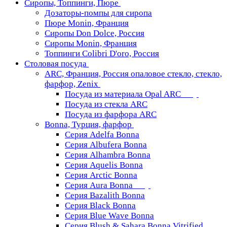
Сиропы, Топпинги, Пюре
Дозаторы-помпы для сиропа
Пюре Monin, Франция
Сиропы Don Dolce, Россия
Сиропы Monin, Франция
Топпинги Colibri D'oro, Россия
Столовая посуда
ARC, Франция, Россия опаловое стекло, стекло,
фарфор, Zenix
Посуда из материала Opal ARC
Посуда из стекла ARC
Посуда из фарфора ARC
Bonna, Турция, фарфор
Серия Adelfa Bonna
Серия Albufera Bonna
Серия Alhambra Bonna
Серия Aquelis Bonna
Серия Arctic Bonna
Серия Aura Bonna
Серия Bazalith Bonna
Серия Black Bonna
Серия Blue Wave Bonna
Серия Blush & Sahara Bonna Vitrified