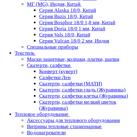
МГ (MG), Индия, Китай
Серия Alaska 18/0, Китай
Серия Bazis 18/0, Китай
Серия Bosphor 18/0 1,8 мм, Китай
Серия Doria 18/0 1 мм, Китай
Серия Vals 18/0, Китай
Серия Vulcan 18/0 2 мм, Индия
Специальные приборы
Текстиль
Маски защитные, колпаки, платки, шапки
Скатерти, салфетки
Конверт (куверт)
Салфетки Лен
Скатерти, салфетки (МАТИ)
Скатерти, салфетки гладь (Журавинка)
Скатерти, салфетки клетка (Журавинка)
Скатерти, салфетки мелкий цветок
(Журавинка)
Тепловое оборудование
Аксессуары для теплового оборудования
Витрины тепловые стационарные
Водонагреватели