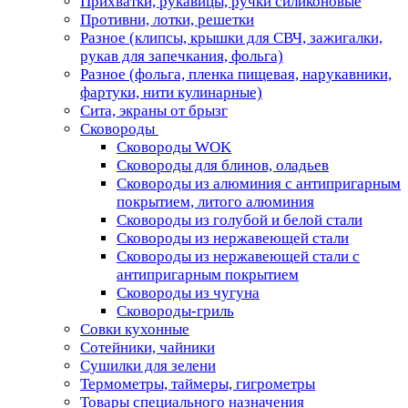
Прихватки, рукавицы, ручки силиконовые
Противни, лотки, решетки
Разное (клипсы, крышки для СВЧ, зажигалки,
рукав для запечкания, фольга)
Разное (фольга, пленка пищевая, нарукавники,
фартуки, нити кулинарные)
Сита, экраны от брызг
Сковороды
Сковороды WOK
Сковороды для блинов, оладьев
Сковороды из алюминия с антипригарным
покрытием, литого алюминия
Сковороды из голубой и белой стали
Сковороды из нержавеющей стали
Сковороды из нержавеющей стали с
антипригарным покрытием
Сковороды из чугуна
Сковороды-гриль
Совки кухонные
Сотейники, чайники
Сушилки для зелени
Термометры, таймеры, гигрометры
Товары специального назначения