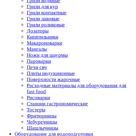
Грили водяные
Грили для кур
Грили контактные
Грили лавовые
Грили роликовые
Дозаторы
Кипятильники
Макароноварки
Мангалы
Ножи для шаурмы
Пароварки
Печи свч
Плиты индукционные
Поверхности жарочные
Расходные материалы для оборудования для
fast food
Рисоварки
Станции гастрономические
Тостеры
Фритюрницы
Чебуречницы
Шашлычницы
Оборудование для водоподготовки