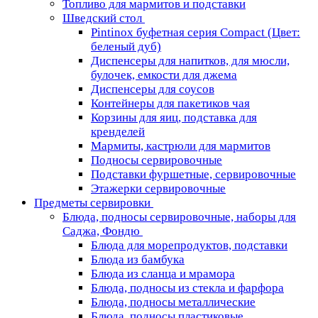
Топливо для мармитов и подставки
Шведский стол
Pintinox буфетная серия Compact (Цвет:
беленый дуб)
Диспенсеры для напитков, для мюсли,
булочек, емкости для джема
Диспенсеры для соусов
Контейнеры для пакетиков чая
Корзины для яиц, подставка для
кренделей
Мармиты, кастрюли для мармитов
Подносы сервировочные
Подставки фуршетные, сервировочные
Этажерки сервировочные
Предметы сервировки
Блюда, подносы сервировочные, наборы для
Саджа, Фондю
Блюда для морепродуктов, подставки
Блюда из бамбука
Блюда из сланца и мрамора
Блюда, подносы из стекла и фарфора
Блюда, подносы металлические
Блюда, подносы пластиковые