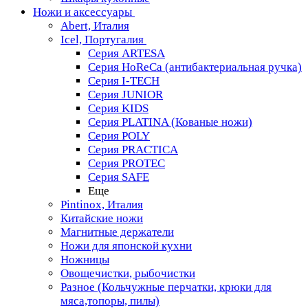
Ножи и аксессуары
Abert, Италия
Icel, Португалия
Серия ARTESA
Серия HoReCa (антибактериальная ручка)
Серия I-TECH
Серия JUNIOR
Серия KIDS
Серия PLATINA (Кованые ножи)
Серия POLY
Серия PRACTICA
Серия PROTEC
Серия SAFE
Еще
Pintinox, Италия
Китайские ножи
Магнитные держатели
Ножи для японской кухни
Ножницы
Овощечистки, рыбочистки
Разное (Кольчужные перчатки, крюки для
мяса,топоры, пилы)