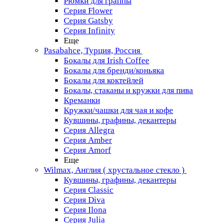
Рюмки для граппы
Серия Flower
Серия Gatsby
Серия Infinity
Еще
Pasabahce, Турция, Россия
Бокалы для Irish Coffee
Бокалы для бренди/коньяка
Бокалы для коктейлей
Бокалы, стаканы и кружки для пива
Креманки
Кружки/чашки для чая и кофе
Кувшины, графины, декантеры
Серия Allegra
Серия Amber
Серия Amorf
Еще
Wilmax, Англия ( хрустальное стекло )
Кувшины, графины, декантеры
Серия Classic
Серия Diva
Серия Ilona
Серия Julia