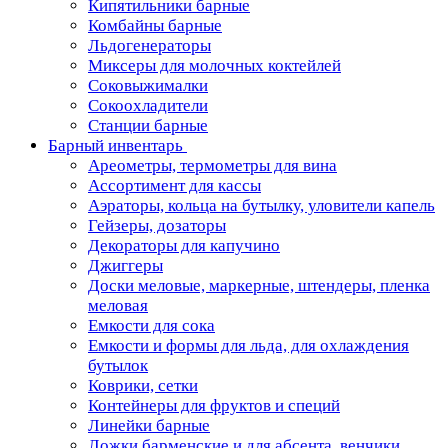
Кипятильники барные
Комбайны барные
Льдогенераторы
Миксеры для молочных коктейлей
Соковыжималки
Сокоохладители
Станции барные
Барный инвентарь
Ареометры, термометры для вина
Ассортимент для кассы
Аэраторы, кольца на бутылку, уловители капель
Гейзеры, дозаторы
Декораторы для капучино
Джиггеры
Доски меловые, маркерные, штендеры, пленка
меловая
Емкости для сока
Емкости и формы для льда, для охлаждения
бутылок
Коврики, сетки
Контейнеры для фруктов и специй
Линейки барные
Ложки барменские и для абсента, венчики