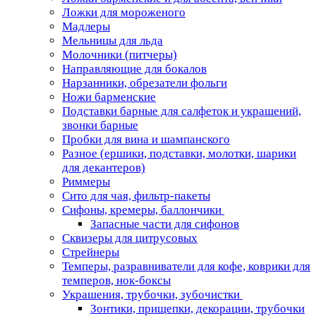
Ложки для мороженого
Мадлеры
Мельницы для льда
Молочники (питчеры)
Направляющие для бокалов
Нарзанники, обрезатели фольги
Ножи барменские
Подставки барные для салфеток и украшений,
звонки барные
Пробки для вина и шампанского
Разное (ершики, подставки, молотки, шарики
для декантеров)
Риммеры
Сито для чая, фильтр-пакеты
Сифоны, кремеры, баллончики
Запасные части для сифонов
Сквизеры для цитрусовых
Стрейнеры
Темперы, разравниватели для кофе, коврики для
темперов, нок-боксы
Украшения, трубочки, зубочистки
Зонтики, прищепки, декорации, трубочки