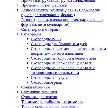
Прихватки, рукавицы, ручки силиконовые
Противни, лотки, решетки
Разное (клипсы, крышки для СВЧ, зажигалки,
рукав для запечкания, фольга)
Разное (фольга, пленка пищевая, нарукавники,
фартуки, нити кулинарные)
Сита, экраны от брызг
Сковороды
Сковороды WOK
Сковороды для блинов, оладьев
Сковороды из алюминия с антипригарным
покрытием, литого алюминия
Сковороды из голубой и белой стали
Сковороды из нержавеющей стали
Сковороды из нержавеющей стали с
антипригарным покрытием
Сковороды из чугуна
Сковороды-гриль
Совки кухонные
Сотейники, чайники
Сушилки для зелени
Термометры, таймеры, гигрометры
Товары специального назначения