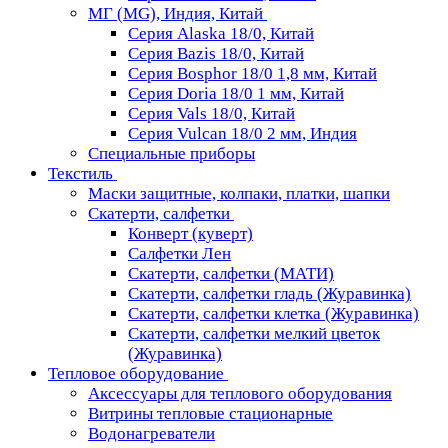
МГ (MG), Индия, Китай
Серия Alaska 18/0, Китай
Серия Bazis 18/0, Китай
Серия Bosphor 18/0 1,8 мм, Китай
Серия Doria 18/0 1 мм, Китай
Серия Vals 18/0, Китай
Серия Vulcan 18/0 2 мм, Индия
Специальные приборы
Текстиль
Маски защитные, колпаки, платки, шапки
Скатерти, салфетки
Конверт (куверт)
Салфетки Лен
Скатерти, салфетки (МАТИ)
Скатерти, салфетки гладь (Журавинка)
Скатерти, салфетки клетка (Журавинка)
Скатерти, салфетки мелкий цветок
(Журавинка)
Тепловое оборудование
Аксессуары для теплового оборудования
Витрины тепловые стационарные
Водонагреватели