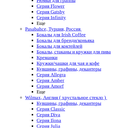
Рюмки для граппы
Серия Flower
Серия Gatsby
Серия Infinity
Еще
Pasabahce, Турция, Россия
Бокалы для Irish Coffee
Бокалы для бренди/коньяка
Бокалы для коктейлей
Бокалы, стаканы и кружки для пива
Креманки
Кружки/чашки для чая и кофе
Кувшины, графины, декантеры
Серия Allegra
Серия Amber
Серия Amorf
Еще
Wilmax, Англия ( хрустальное стекло )
Кувшины, графины, декантеры
Серия Classic
Серия Diva
Серия Ilona
Серия Julia