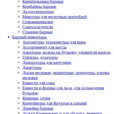
Кипятильники барные
Комбайны барные
Льдогенераторы
Миксеры для молочных коктейлей
Соковыжималки
Сокоохладители
Станции барные
Барный инвентарь
Ареометры, термометры для вина
Ассортимент для кассы
Аэраторы, кольца на бутылку, уловители капель
Гейзеры, дозаторы
Декораторы для капучино
Джиггеры
Доски меловые, маркерные, штендеры, пленка
меловая
Емкости для сока
Емкости и формы для льда, для охлаждения
бутылок
Коврики, сетки
Контейнеры для фруктов и специй
Линейки барные
Ложки барменские и для абсента, венчики