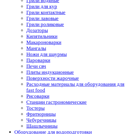
Грили водяные
Грили для кур
Грили контактные
Грили лавовые
Грили роликовые
Дозаторы
Кипятильники
Макароноварки
Мангалы
Ножи для шаурмы
Пароварки
Печи свч
Плиты индукционные
Поверхности жарочные
Расходные материалы для оборудования для
fast food
Рисоварки
Станции гастрономические
Тостеры
Фритюрницы
Чебуречницы
Шашлычницы
Оборудование для водоподготовки