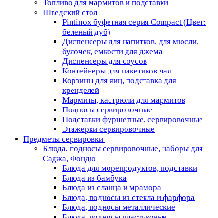
Топливо для мармитов и подставки
Шведский стол
Pintinox буфетная серия Compact (Цвет:
беленый дуб)
Диспенсеры для напитков, для мюсли,
булочек, емкости для джема
Диспенсеры для соусов
Контейнеры для пакетиков чая
Корзины для яиц, подставка для
кренделей
Мармиты, кастрюли для мармитов
Подносы сервировочные
Подставки фуршетные, сервировочные
Этажерки сервировочные
Предметы сервировки
Блюда, подносы сервировочные, наборы для
Саджа, Фондю
Блюда для морепродуктов, подставки
Блюда из бамбука
Блюда из сланца и мрамора
Блюда, подносы из стекла и фарфора
Блюда, подносы металлические
Блюда, подносы пластиковые