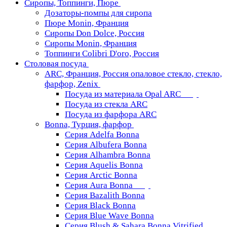
Сиропы, Топпинги, Пюре
Дозаторы-помпы для сиропа
Пюре Monin, Франция
Сиропы Don Dolce, Россия
Сиропы Monin, Франция
Топпинги Colibri D'oro, Россия
Столовая посуда
ARC, Франция, Россия опаловое стекло, стекло,
фарфор, Zenix
Посуда из материала Opal ARC
Посуда из стекла ARC
Посуда из фарфора ARC
Bonna, Турция, фарфор
Серия Adelfa Bonna
Серия Albufera Bonna
Серия Alhambra Bonna
Серия Aquelis Bonna
Серия Arctic Bonna
Серия Aura Bonna
Серия Bazalith Bonna
Серия Black Bonna
Серия Blue Wave Bonna
Серия Blush & Sahara Bonna Vitrified