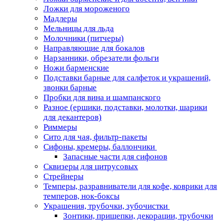
Ложки для мороженого
Мадлеры
Мельницы для льда
Молочники (питчеры)
Направляющие для бокалов
Нарзанники, обрезатели фольги
Ножи барменские
Подставки барные для салфеток и украшений,
звонки барные
Пробки для вина и шампанского
Разное (ершики, подставки, молотки, шарики
для декантеров)
Риммеры
Сито для чая, фильтр-пакеты
Сифоны, кремеры, баллончики
Запасные части для сифонов
Сквизеры для цитрусовых
Стрейнеры
Темперы, разравниватели для кофе, коврики для
темперов, нок-боксы
Украшения, трубочки, зубочистки
Зонтики, прищепки, декорации, трубочки