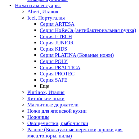
Ножи и аксессуары
Abert, Италия
Icel, Португалия
Серия ARTESA
Серия HoReCa (антибактериальная ручка)
Серия I-TECH
Серия JUNIOR
Серия KIDS
Серия PLATINA (Кованые ножи)
Серия POLY
Серия PRACTICA
Серия PROTEC
Серия SAFE
Еще
Pintinox, Италия
Китайские ножи
Магнитные держатели
Ножи для японской кухни
Ножницы
Овощечистки, рыбочистки
Разное (Кольчужные перчатки, крюки для
мяса,топоры, пилы)