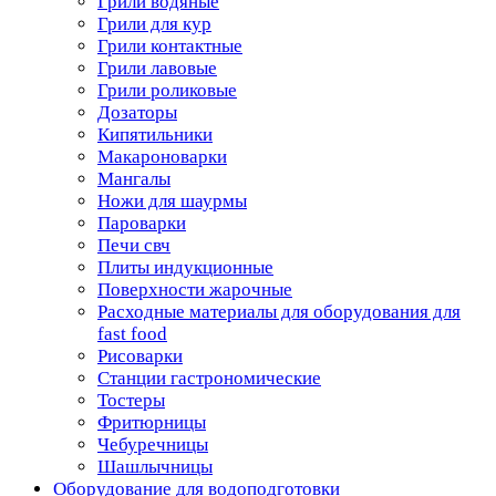
Грили водяные
Грили для кур
Грили контактные
Грили лавовые
Грили роликовые
Дозаторы
Кипятильники
Макароноварки
Мангалы
Ножи для шаурмы
Пароварки
Печи свч
Плиты индукционные
Поверхности жарочные
Расходные материалы для оборудования для
fast food
Рисоварки
Станции гастрономические
Тостеры
Фритюрницы
Чебуречницы
Шашлычницы
Оборудование для водоподготовки