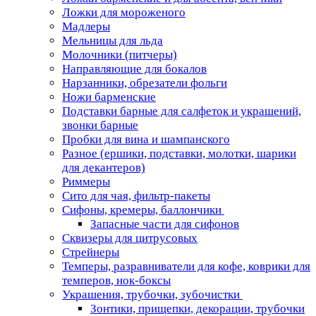
Ложки для мороженого
Мадлеры
Мельницы для льда
Молочники (питчеры)
Направляющие для бокалов
Нарзанники, обрезатели фольги
Ножи барменские
Подставки барные для салфеток и украшений,
звонки барные
Пробки для вина и шампанского
Разное (ершики, подставки, молотки, шарики
для декантеров)
Риммеры
Сито для чая, фильтр-пакеты
Сифоны, кремеры, баллончики
Запасные части для сифонов
Сквизеры для цитрусовых
Стрейнеры
Темперы, разравниватели для кофе, коврики для
темперов, нок-боксы
Украшения, трубочки, зубочистки
Зонтики, прищепки, декорации, трубочки