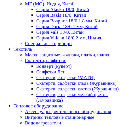
МГ (MG), Индия, Китай
Серия Alaska 18/0, Китай
Серия Bazis 18/0, Китай
Серия Bosphor 18/0 1,8 мм, Китай
Серия Doria 18/0 1 мм, Китай
Серия Vals 18/0, Китай
Серия Vulcan 18/0 2 мм, Индия
Специальные приборы
Текстиль
Маски защитные, колпаки, платки, шапки
Скатерти, салфетки
Конверт (куверт)
Салфетки Лен
Скатерти, салфетки (МАТИ)
Скатерти, салфетки гладь (Журавинка)
Скатерти, салфетки клетка (Журавинка)
Скатерти, салфетки мелкий цветок
(Журавинка)
Тепловое оборудование
Аксессуары для теплового оборудования
Витрины тепловые стационарные
Водонагреватели