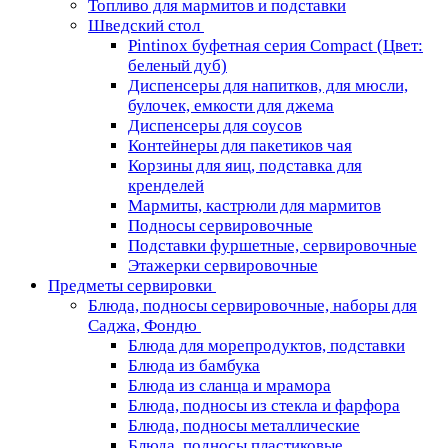
Топливо для мармитов и подставки
Шведский стол
Pintinox буфетная серия Compact (Цвет:
беленый дуб)
Диспенсеры для напитков, для мюсли,
булочек, емкости для джема
Диспенсеры для соусов
Контейнеры для пакетиков чая
Корзины для яиц, подставка для
кренделей
Мармиты, кастрюли для мармитов
Подносы сервировочные
Подставки фуршетные, сервировочные
Этажерки сервировочные
Предметы сервировки
Блюда, подносы сервировочные, наборы для
Саджа, Фондю
Блюда для морепродуктов, подставки
Блюда из бамбука
Блюда из сланца и мрамора
Блюда, подносы из стекла и фарфора
Блюда, подносы металлические
Блюда, подносы пластиковые