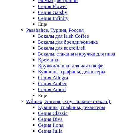
Рюмки для граппы
Серия Flower
Серия Gatsby
Серия Infinity
Еще
Pasabahce, Турция, Россия
Бокалы для Irish Coffee
Бокалы для бренди/коньяка
Бокалы для коктейлей
Бокалы, стаканы и кружки для пива
Креманки
Кружки/чашки для чая и кофе
Кувшины, графины, декантеры
Серия Allegra
Серия Amber
Серия Amorf
Еще
Wilmax, Англия ( хрустальное стекло )
Кувшины, графины, декантеры
Серия Classic
Серия Diva
Серия Ilona
Серия Julia