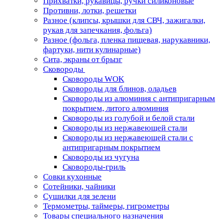
Прихватки, рукавицы, ручки силиконовые
Противни, лотки, решетки
Разное (клипсы, крышки для СВЧ, зажигалки,
рукав для запечкания, фольга)
Разное (фольга, пленка пищевая, нарукавники,
фартуки, нити кулинарные)
Сита, экраны от брызг
Сковороды
Сковороды WOK
Сковороды для блинов, оладьев
Сковороды из алюминия с антипригарным
покрытием, литого алюминия
Сковороды из голубой и белой стали
Сковороды из нержавеющей стали
Сковороды из нержавеющей стали с
антипригарным покрытием
Сковороды из чугуна
Сковороды-гриль
Совки кухонные
Сотейники, чайники
Сушилки для зелени
Термометры, таймеры, гигрометры
Товары специального назначения