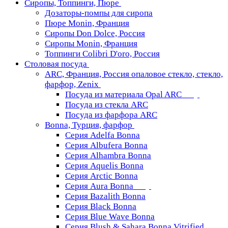
Сиропы, Топпинги, Пюре
Дозаторы-помпы для сиропа
Пюре Monin, Франция
Сиропы Don Dolce, Россия
Сиропы Monin, Франция
Топпинги Colibri D'oro, Россия
Столовая посуда
ARC, Франция, Россия опаловое стекло, стекло,
фарфор, Zenix
Посуда из материала Opal ARC
Посуда из стекла ARC
Посуда из фарфора ARC
Bonna, Турция, фарфор
Серия Adelfa Bonna
Серия Albufera Bonna
Серия Alhambra Bonna
Серия Aquelis Bonna
Серия Arctic Bonna
Серия Aura Bonna
Серия Bazalith Bonna
Серия Black Bonna
Серия Blue Wave Bonna
Серия Blush & Sahara Bonna Vitrified