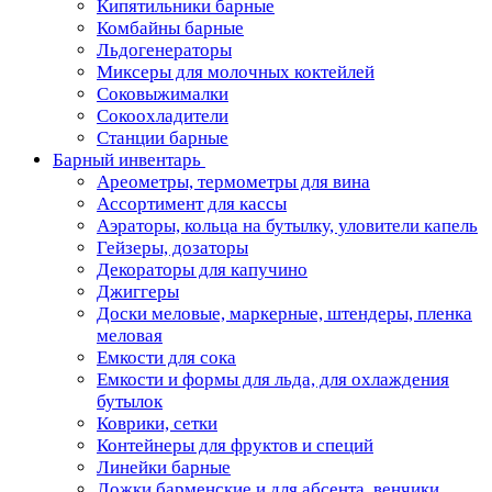
Кипятильники барные
Комбайны барные
Льдогенераторы
Миксеры для молочных коктейлей
Соковыжималки
Сокоохладители
Станции барные
Барный инвентарь
Ареометры, термометры для вина
Ассортимент для кассы
Аэраторы, кольца на бутылку, уловители капель
Гейзеры, дозаторы
Декораторы для капучино
Джиггеры
Доски меловые, маркерные, штендеры, пленка
меловая
Емкости для сока
Емкости и формы для льда, для охлаждения
бутылок
Коврики, сетки
Контейнеры для фруктов и специй
Линейки барные
Ложки барменские и для абсента, венчики