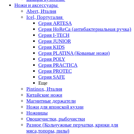
Ножи и аксессуары
Abert, Италия
Icel, Португалия
Серия ARTESA
Серия HoReCa (антибактериальная ручка)
Серия I-TECH
Серия JUNIOR
Серия KIDS
Серия PLATINA (Кованые ножи)
Серия POLY
Серия PRACTICA
Серия PROTEC
Серия SAFE
Еще
Pintinox, Италия
Китайские ножи
Магнитные держатели
Ножи для японской кухни
Ножницы
Овощечистки, рыбочистки
Разное (Кольчужные перчатки, крюки для
мяса,топоры, пилы)