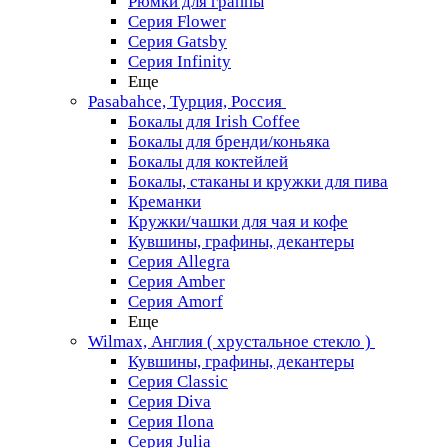
Рюмки для граппы
Серия Flower
Серия Gatsby
Серия Infinity
Еще
Pasabahce, Турция, Россия
Бокалы для Irish Coffee
Бокалы для бренди/коньяка
Бокалы для коктейлей
Бокалы, стаканы и кружки для пива
Креманки
Кружки/чашки для чая и кофе
Кувшины, графины, декантеры
Серия Allegra
Серия Amber
Серия Amorf
Еще
Wilmax, Англия ( хрустальное стекло )
Кувшины, графины, декантеры
Серия Classic
Серия Diva
Серия Ilona
Серия Julia