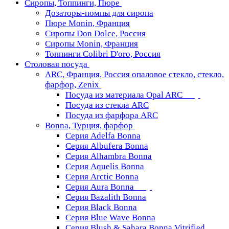
Сиропы, Топпинги, Пюре
Дозаторы-помпы для сиропа
Пюре Monin, Франция
Сиропы Don Dolce, Россия
Сиропы Monin, Франция
Топпинги Colibri D'oro, Россия
Столовая посуда
ARC, Франция, Россия опаловое стекло, стекло,
фарфор, Zenix
Посуда из материала Opal ARC
Посуда из стекла ARC
Посуда из фарфора ARC
Bonna, Турция, фарфор
Серия Adelfa Bonna
Серия Albufera Bonna
Серия Alhambra Bonna
Серия Aquelis Bonna
Серия Arctic Bonna
Серия Aura Bonna
Серия Bazalith Bonna
Серия Black Bonna
Серия Blue Wave Bonna
Серия Blush & Sahara Bonna Vitrified