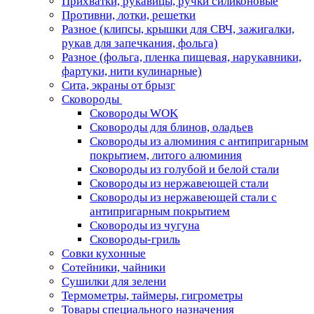
Прихватки, рукавицы, ручки силиконовые
Противни, лотки, решетки
Разное (клипсы, крышки для СВЧ, зажигалки,
рукав для запечкания, фольга)
Разное (фольга, пленка пищевая, нарукавники,
фартуки, нити кулинарные)
Сита, экраны от брызг
Сковороды
Сковороды WOK
Сковороды для блинов, оладьев
Сковороды из алюминия с антипригарным
покрытием, литого алюминия
Сковороды из голубой и белой стали
Сковороды из нержавеющей стали
Сковороды из нержавеющей стали с
антипригарным покрытием
Сковороды из чугуна
Сковороды-гриль
Совки кухонные
Сотейники, чайники
Сушилки для зелени
Термометры, таймеры, гигрометры
Товары специального назначения