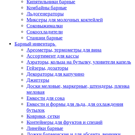
Кипятильники барные
Комбайны барные
Льдогенераторы
Миксеры для молочных коктейлей
Соковыжималки
Сокоохладители
Станции барные
Барный инвентарь
Ареометры, термометры для вина
Ассортимент для кассы
Аэраторы, кольца на бутылку, уловители капель
Гейзеры, дозаторы
Декораторы для капучино
Джиггеры
Доски меловые, маркерные, штендеры, пленка
меловая
Емкости для сока
Емкости и формы для льда, для охлаждения
бутылок
Коврики, сетки
Контейнеры для фруктов и специй
Линейки барные
Ложки барменские и для абсента, венчики