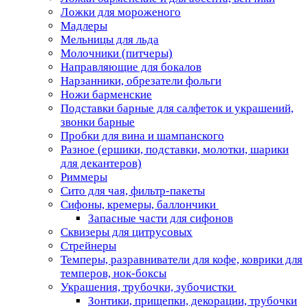
Ложки для мороженого
Мадлеры
Мельницы для льда
Молочники (питчеры)
Направляющие для бокалов
Нарзанники, обрезатели фольги
Ножи барменские
Подставки барные для салфеток и украшений,
звонки барные
Пробки для вина и шампанского
Разное (ершики, подставки, молотки, шарики
для декантеров)
Риммеры
Сито для чая, фильтр-пакеты
Сифоны, кремеры, баллончики
Запасные части для сифонов
Сквизеры для цитрусовых
Стрейнеры
Темперы, разравниватели для кофе, коврики для
темперов, нок-боксы
Украшения, трубочки, зубочистки
Зонтики, прищепки, декорации, трубочки