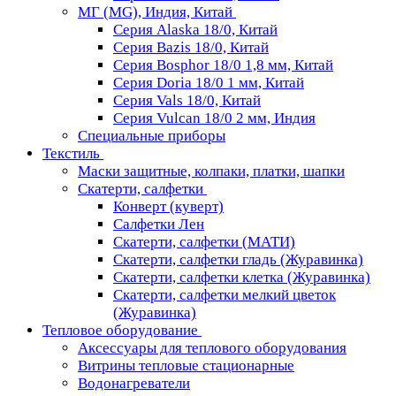
МГ (MG), Индия, Китай
Серия Alaska 18/0, Китай
Серия Bazis 18/0, Китай
Серия Bosphor 18/0 1,8 мм, Китай
Серия Doria 18/0 1 мм, Китай
Серия Vals 18/0, Китай
Серия Vulcan 18/0 2 мм, Индия
Специальные приборы
Текстиль
Маски защитные, колпаки, платки, шапки
Скатерти, салфетки
Конверт (куверт)
Салфетки Лен
Скатерти, салфетки (МАТИ)
Скатерти, салфетки гладь (Журавинка)
Скатерти, салфетки клетка (Журавинка)
Скатерти, салфетки мелкий цветок
(Журавинка)
Тепловое оборудование
Аксессуары для теплового оборудования
Витрины тепловые стационарные
Водонагреватели