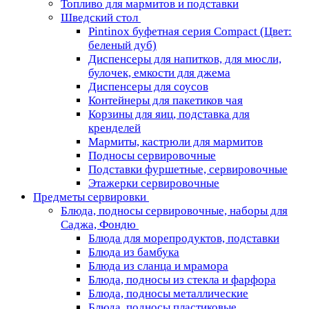
Топливо для мармитов и подставки
Шведский стол
Pintinox буфетная серия Compact (Цвет:
беленый дуб)
Диспенсеры для напитков, для мюсли,
булочек, емкости для джема
Диспенсеры для соусов
Контейнеры для пакетиков чая
Корзины для яиц, подставка для
кренделей
Мармиты, кастрюли для мармитов
Подносы сервировочные
Подставки фуршетные, сервировочные
Этажерки сервировочные
Предметы сервировки
Блюда, подносы сервировочные, наборы для
Саджа, Фондю
Блюда для морепродуктов, подставки
Блюда из бамбука
Блюда из сланца и мрамора
Блюда, подносы из стекла и фарфора
Блюда, подносы металлические
Блюда, подносы пластиковые