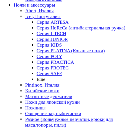
Ножи и аксессуары
Abert, Италия
Icel, Португалия
Серия ARTESA
Серия HoReCa (антибактериальная ручка)
Серия I-TECH
Серия JUNIOR
Серия KIDS
Серия PLATINA (Кованые ножи)
Серия POLY
Серия PRACTICA
Серия PROTEC
Серия SAFE
Еще
Pintinox, Италия
Китайские ножи
Магнитные держатели
Ножи для японской кухни
Ножницы
Овощечистки, рыбочистки
Разное (Кольчужные перчатки, крюки для
мяса,топоры, пилы)