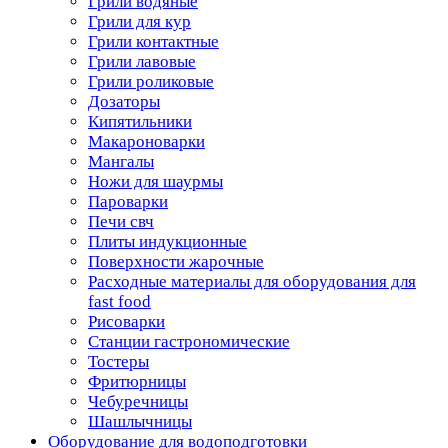
Грили водяные
Грили для кур
Грили контактные
Грили лавовые
Грили роликовые
Дозаторы
Кипятильники
Макароноварки
Мангалы
Ножи для шаурмы
Пароварки
Печи свч
Плиты индукционные
Поверхности жарочные
Расходные материалы для оборудования для
fast food
Рисоварки
Станции гастрономические
Тостеры
Фритюрницы
Чебуречницы
Шашлычницы
Оборудование для водоподготовки