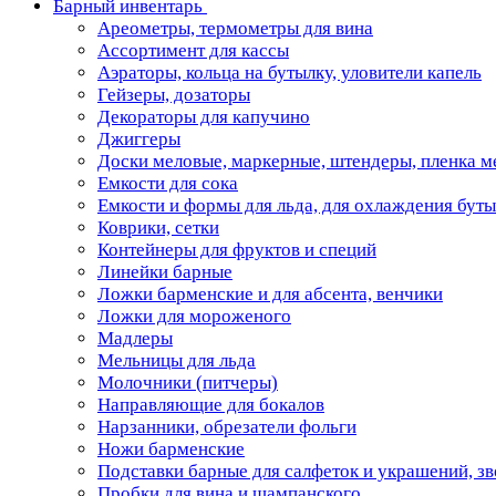
Барный инвентарь
Ареометры, термометры для вина
Ассортимент для кассы
Аэраторы, кольца на бутылку, уловители капель
Гейзеры, дозаторы
Декораторы для капучино
Джиггеры
Доски меловые, маркерные, штендеры, пленка м
Емкости для сока
Емкости и формы для льда, для охлаждения бут
Коврики, сетки
Контейнеры для фруктов и специй
Линейки барные
Ложки барменские и для абсента, венчики
Ложки для мороженого
Мадлеры
Мельницы для льда
Молочники (питчеры)
Направляющие для бокалов
Нарзанники, обрезатели фольги
Ножи барменские
Подставки барные для салфеток и украшений, з
Пробки для вина и шампанского