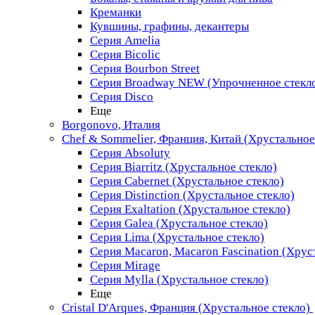
Креманки
Кувшины, графины, декантеры
Серия Amelia
Серия Bicolic
Серия Bourbon Street
Серия Broadway NEW (Упрочненное стекл
Серия Disco
Еще
Borgonovo, Италия
Chef & Sommelier, Франция, Китай (Хрустальное
Серия Absoluty
Серия Biarritz (Хрустальное стекло)
Серия Cabernet (Хрустальное стекло)
Серия Distinction (Хрустальное стекло)
Серия Exaltation (Хрустальное стекло)
Серия Galea (Хрустальное стекло)
Серия Lima (Хрустальное стекло)
Серия Macaron, Macaron Fascination (Хрус
Серия Mirage
Серия Mylla (Хрустальное стекло)
Еще
Cristal D'Arques, Франция (Хрустальное стекло)