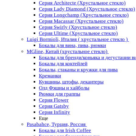
Серия Architecte (Хрустальное стекло)
Серия Lady Diamond (Хрустальное стекло)
Серия Longchamp (Хрустальное стекло)
Серия Macassar (Хрустальное стекло)
Серия Swirly (Хрустальное стекло)
Серия Ultime (Хрустальное стекло)
Luigi Bormioli, Италия ( хрустальное стекло )
Бокалы для вина, пива, рюмки
MGline, Китай (хрустальное стекло)
Бокалы для бренди/коньяка и дегустации в
Бокалы для коктейлей
Бокалы, стаканы и кружки для пива
Креманки
Кувшины, штофы, декантеры
Олд Фэшны и хайболы
Рюмки для граппы
Серия Flower
Серия Gatsby
Серия Infinity
Еще
Pasabahce, Турция, Россия
Бокалы для Irish Coffee