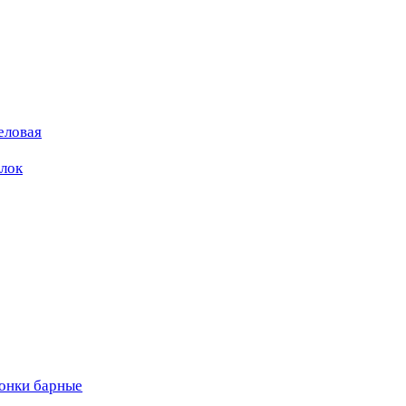
еловая
ылок
вонки барные