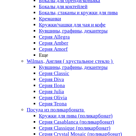
Бокалы для бренди/коньяка
Бокалы для коктейлей
Бокалы, стаканы и кружки для пива
Креманки
Кружки/чашки для чая и кофе
Кувшины, графины, декантеры
Серия Allegra
Серия Amber
Серия Amorf
Еще
Wilmax, Англия ( хрустальное стекло )
Кувшины, графины, декантеры
Серия Classic
Серия Diva
Серия Ilona
Серия Julia
Серия Olivia
Серия Teona
Посуда из поликарбоната
Кружки для пива (поликарбонат)
Серия Casablanсa (поликарбонат)
Серия Classique (поликарбонат)
Серия Crystal Mosaic (поликарбонат)