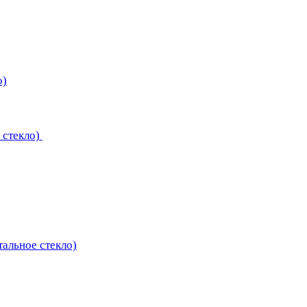
о)
 стекло)
тальное стекло)