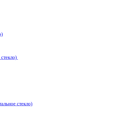
о)
 стекло)
тальное стекло)