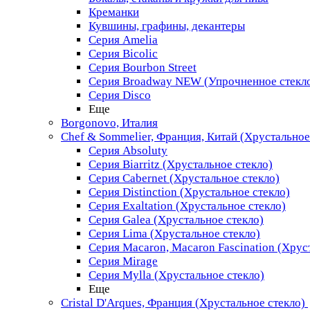
Креманки
Кувшины, графины, декантеры
Серия Amelia
Серия Bicolic
Серия Bourbon Street
Серия Broadway NEW (Упрочненное стекл
Серия Disco
Еще
Borgonovo, Италия
Chef & Sommelier, Франция, Китай (Хрустальное
Серия Absoluty
Серия Biarritz (Хрустальное стекло)
Серия Cabernet (Хрустальное стекло)
Серия Distinction (Хрустальное стекло)
Серия Exaltation (Хрустальное стекло)
Серия Galea (Хрустальное стекло)
Серия Lima (Хрустальное стекло)
Серия Macaron, Macaron Fascination (Хрус
Серия Mirage
Серия Mylla (Хрустальное стекло)
Еще
Cristal D'Arques, Франция (Хрустальное стекло)