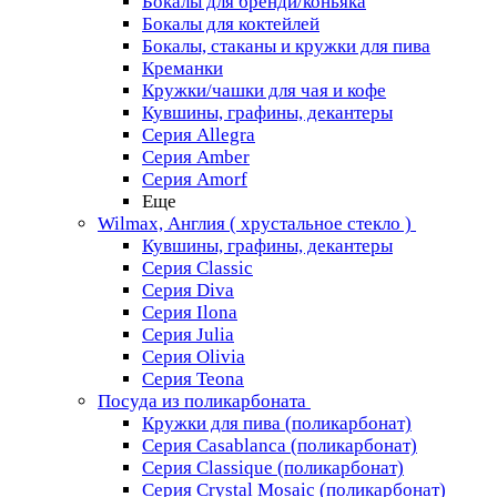
Бокалы для бренди/коньяка
Бокалы для коктейлей
Бокалы, стаканы и кружки для пива
Креманки
Кружки/чашки для чая и кофе
Кувшины, графины, декантеры
Серия Allegra
Серия Amber
Серия Amorf
Еще
Wilmax, Англия ( хрустальное стекло )
Кувшины, графины, декантеры
Серия Classic
Серия Diva
Серия Ilona
Серия Julia
Серия Olivia
Серия Teona
Посуда из поликарбоната
Кружки для пива (поликарбонат)
Серия Casablanсa (поликарбонат)
Серия Classique (поликарбонат)
Серия Crystal Mosaic (поликарбонат)