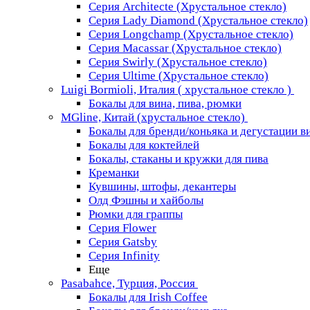
Серия Architecte (Хрустальное стекло)
Серия Lady Diamond (Хрустальное стекло)
Серия Longchamp (Хрустальное стекло)
Серия Macassar (Хрустальное стекло)
Серия Swirly (Хрустальное стекло)
Серия Ultime (Хрустальное стекло)
Luigi Bormioli, Италия ( хрустальное стекло )
Бокалы для вина, пива, рюмки
MGline, Китай (хрустальное стекло)
Бокалы для бренди/коньяка и дегустации в
Бокалы для коктейлей
Бокалы, стаканы и кружки для пива
Креманки
Кувшины, штофы, декантеры
Олд Фэшны и хайболы
Рюмки для граппы
Серия Flower
Серия Gatsby
Серия Infinity
Еще
Pasabahce, Турция, Россия
Бокалы для Irish Coffee