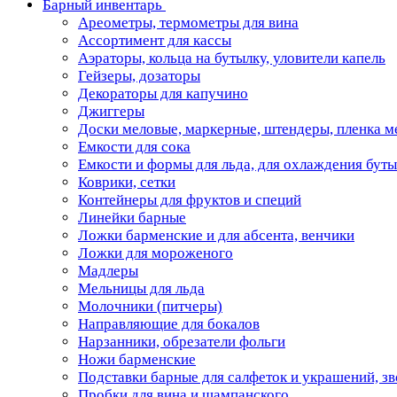
Барный инвентарь
Ареометры, термометры для вина
Ассортимент для кассы
Аэраторы, кольца на бутылку, уловители капель
Гейзеры, дозаторы
Декораторы для капучино
Джиггеры
Доски меловые, маркерные, штендеры, пленка м
Емкости для сока
Емкости и формы для льда, для охлаждения бут
Коврики, сетки
Контейнеры для фруктов и специй
Линейки барные
Ложки барменские и для абсента, венчики
Ложки для мороженого
Мадлеры
Мельницы для льда
Молочники (питчеры)
Направляющие для бокалов
Нарзанники, обрезатели фольги
Ножи барменские
Подставки барные для салфеток и украшений, з
Пробки для вина и шампанского