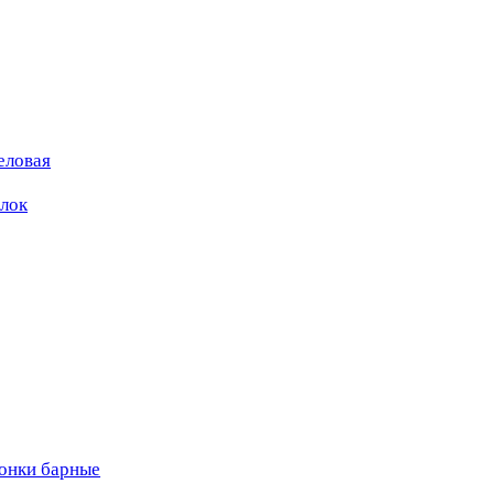
еловая
ылок
вонки барные