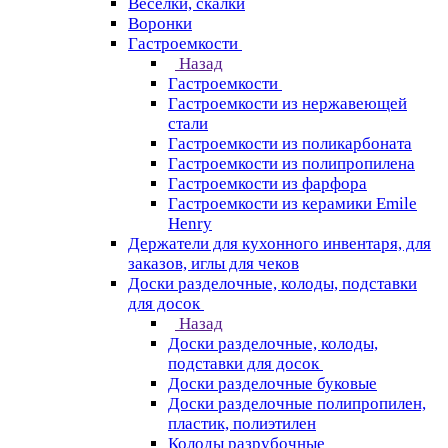
Веселки, скалки
Воронки
Гастроемкости
Назад
Гастроемкости
Гастроемкости из нержавеющей
стали
Гастроемкости из поликарбоната
Гастроемкости из полипропилена
Гастроемкости из фарфора
Гастроемкости из керамики Emile
Henry
Держатели для кухонного инвентаря, для
заказов, иглы для чеков
Доски разделочные, колоды, подставки
для досок
Назад
Доски разделочные, колоды,
подставки для досок
Доски разделочные буковые
Доски разделочные полипропилен,
пластик, полиэтилен
Колоды разрубочные