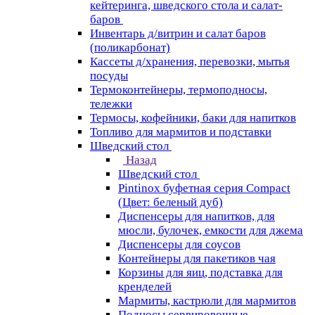
кейтеринга, шведского стола и салат-
баров
Инвентарь д/витрин и салат баров
(поликарбонат)
Кассеты д/хранения, перевозки, мытья
посуды
Термоконтейнеры, термоподносы,
тележки
Термосы, кофейники, баки для напитков
Топливо для мармитов и подставки
Шведский стол
Назад
Шведский стол
Pintinox буфетная серия Compact
(Цвет: беленый дуб)
Диспенсеры для напитков, для
мюсли, булочек, емкости для джема
Диспенсеры для соусов
Контейнеры для пакетиков чая
Корзины для яиц, подставка для
кренделей
Мармиты, кастрюли для мармитов
Подносы сервировочные