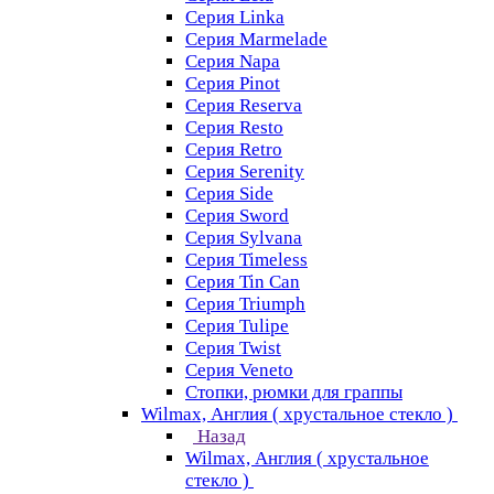
Серия Linka
Серия Marmelade
Серия Napa
Серия Pinot
Серия Reserva
Серия Resto
Серия Retro
Серия Serenity
Серия Side
Серия Sword
Серия Sуlvana
Серия Timeless
Серия Tin Can
Серия Triumph
Серия Tulipe
Серия Twist
Серия Veneto
Стопки, рюмки для граппы
Wilmax, Англия ( хрустальное стекло )
Назад
Wilmax, Англия ( хрустальное
стекло )