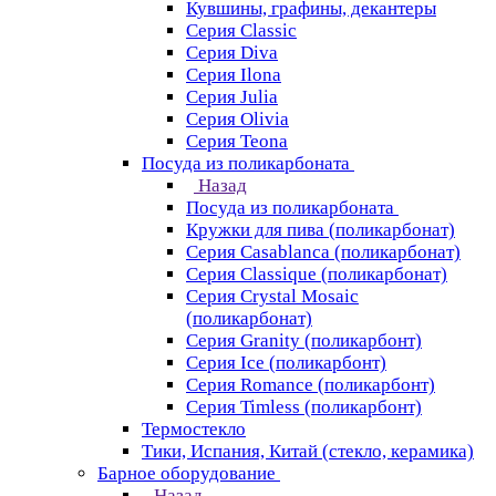
Кувшины, графины, декантеры
Серия Classic
Серия Diva
Серия Ilona
Серия Julia
Серия Olivia
Серия Teona
Посуда из поликарбоната
Назад
Посуда из поликарбоната
Кружки для пива (поликарбонат)
Серия Casablanсa (поликарбонат)
Серия Classique (поликарбонат)
Серия Crystal Mosaic
(поликарбонат)
Серия Granity (поликарбонт)
Серия Ice (поликарбонт)
Серия Romance (поликарбонт)
Серия Timless (поликарбонт)
Термостекло
Тики, Испания, Китай (стекло, керамика)
Барное оборудование
Назад