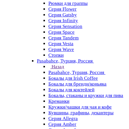
Рюмки для граппы
Серия Flower
Серия Gatsby
Серия Infinity
Серия Sensation
Серия Space
Серия Tandem
Серия Vesta
Серия Wave
Стопки
Pasabahce, Турция, Россия
Назад
Pasabahce, Турция, Россия
Бокалы для Irish Coffee
Бокалы для бренди/коньяка
Бокалы для коктейлей
Бокалы, стаканы и кружки для пива
Креманки
Кружки/чашки для чая и кофе
Кувшины, графины, декантеры
Серия Allegra
Серия Amber