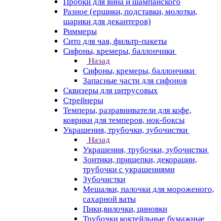
Пробки для вина и шампанского
Разное (ершики, подставки, молотки,
шарики для декантеров)
Риммеры
Сито для чая, фильтр-пакеты
Сифоны, кремеры, баллончики
Назад
Сифоны, кремеры, баллончики
Запасные части для сифонов
Сквизеры для цитрусовых
Стрейнеры
Темперы, разравниватели для кофе,
коврики для темперов, нок-боксы
Украшения, трубочки, зубочистки
Назад
Украшения, трубочки, зубочистки
Зонтики, прищепки, декорации,
трубочки с украшениями
Зубочистки
Мешалки, палочки для мороженого,
сахарной ваты
Пики,вилочки, циновки
Трубочки коктейльные бумажные