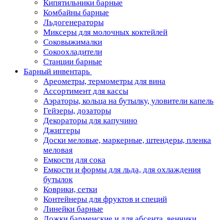
Кипятильники барные
Комбайны барные
Льдогенераторы
Миксеры для молочных коктейлей
Соковыжималки
Сокоохладители
Станции барные
Барный инвентарь
Ареометры, термометры для вина
Ассортимент для кассы
Аэраторы, кольца на бутылку, уловители капель
Гейзеры, дозаторы
Декораторы для капучино
Джиггеры
Доски меловые, маркерные, штендеры, пленка
меловая
Емкости для сока
Емкости и формы для льда, для охлаждения
бутылок
Коврики, сетки
Контейнеры для фруктов и специй
Линейки барные
Ложки барменские и для абсента, венчики