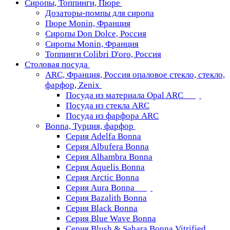
Сиропы, Топпинги, Пюре
Дозаторы-помпы для сиропа
Пюре Monin, Франция
Сиропы Don Dolce, Россия
Сиропы Monin, Франция
Топпинги Colibri D'oro, Россия
Столовая посуда
ARC, Франция, Россия опаловое стекло, стекло,
фарфор, Zenix
Посуда из материала Opal ARC
Посуда из стекла ARC
Посуда из фарфора ARC
Bonna, Турция, фарфор
Серия Adelfa Bonna
Серия Albufera Bonna
Серия Alhambra Bonna
Серия Aquelis Bonna
Серия Arctic Bonna
Серия Aura Bonna
Серия Bazalith Bonna
Серия Black Bonna
Серия Blue Wave Bonna
Серия Blush & Sahara Bonna Vitrified