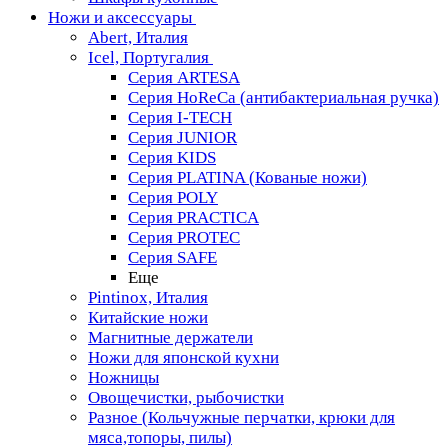
Ножи и аксессуары
Abert, Италия
Icel, Португалия
Серия ARTESA
Серия HoReCa (антибактериальная ручка)
Серия I-TECH
Серия JUNIOR
Серия KIDS
Серия PLATINA (Кованые ножи)
Серия POLY
Серия PRACTICA
Серия PROTEC
Серия SAFE
Еще
Pintinox, Италия
Китайские ножи
Магнитные держатели
Ножи для японской кухни
Ножницы
Овощечистки, рыбочистки
Разное (Кольчужные перчатки, крюки для
мяса,топоры, пилы)