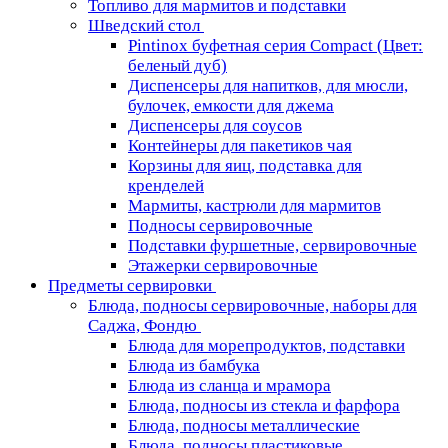
Топливо для мармитов и подставки
Шведский стол
Pintinox буфетная серия Compact (Цвет:
беленый дуб)
Диспенсеры для напитков, для мюсли,
булочек, емкости для джема
Диспенсеры для соусов
Контейнеры для пакетиков чая
Корзины для яиц, подставка для
кренделей
Мармиты, кастрюли для мармитов
Подносы сервировочные
Подставки фуршетные, сервировочные
Этажерки сервировочные
Предметы сервировки
Блюда, подносы сервировочные, наборы для
Саджа, Фондю
Блюда для морепродуктов, подставки
Блюда из бамбука
Блюда из сланца и мрамора
Блюда, подносы из стекла и фарфора
Блюда, подносы металлические
Блюда, подносы пластиковые