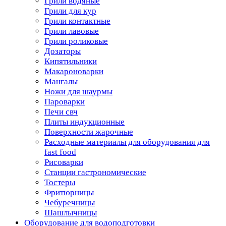
Грили водяные
Грили для кур
Грили контактные
Грили лавовые
Грили роликовые
Дозаторы
Кипятильники
Макароноварки
Мангалы
Ножи для шаурмы
Пароварки
Печи свч
Плиты индукционные
Поверхности жарочные
Расходные материалы для оборудования для
fast food
Рисоварки
Станции гастрономические
Тостеры
Фритюрницы
Чебуречницы
Шашлычницы
Оборудование для водоподготовки