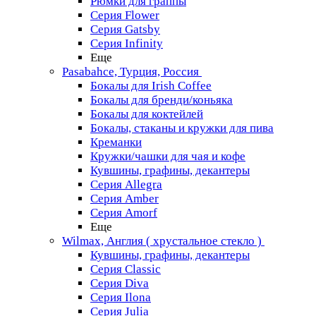
Рюмки для граппы
Серия Flower
Серия Gatsby
Серия Infinity
Еще
Pasabahce, Турция, Россия
Бокалы для Irish Coffee
Бокалы для бренди/коньяка
Бокалы для коктейлей
Бокалы, стаканы и кружки для пива
Креманки
Кружки/чашки для чая и кофе
Кувшины, графины, декантеры
Серия Allegra
Серия Amber
Серия Amorf
Еще
Wilmax, Англия ( хрустальное стекло )
Кувшины, графины, декантеры
Серия Classic
Серия Diva
Серия Ilona
Серия Julia