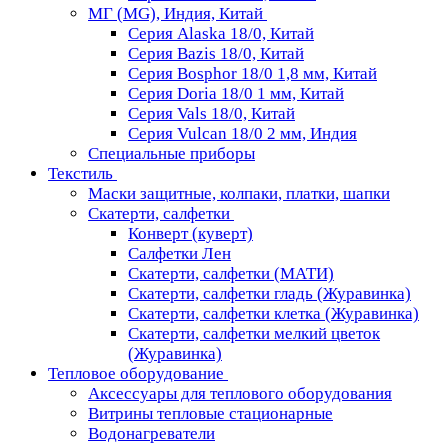
МГ (MG), Индия, Китай
Серия Alaska 18/0, Китай
Серия Bazis 18/0, Китай
Серия Bosphor 18/0 1,8 мм, Китай
Серия Doria 18/0 1 мм, Китай
Серия Vals 18/0, Китай
Серия Vulcan 18/0 2 мм, Индия
Специальные приборы
Текстиль
Маски защитные, колпаки, платки, шапки
Скатерти, салфетки
Конверт (куверт)
Салфетки Лен
Скатерти, салфетки (МАТИ)
Скатерти, салфетки гладь (Журавинка)
Скатерти, салфетки клетка (Журавинка)
Скатерти, салфетки мелкий цветок
(Журавинка)
Тепловое оборудование
Аксессуары для теплового оборудования
Витрины тепловые стационарные
Водонагреватели