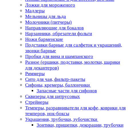
Ложки для мороженого
Мадлеры
Мельницы для льда
Молочники (питчеры)
Направляющие для бокалов
Нарзанники, обрезатели фольги
Ножи барменские
Подставки барные для салфеток и украшений,
звонки барные
Пробки для вина и шампанского
Разное (ершики, подставки, молотки, шарики
для декантеров)
Риммеры
Сито для чая, фильтр-пакеты
Сифоны, кремеры, баллончики
Запасные части для сифонов
Сквизеры для цитрусовых
Стрейнеры
Темперы, разравниватели для кофе, коврики для
темперов, нок-боксы
Украшения, трубочки, зубочистки
Зонтики, прищепки, декорации, трубочки