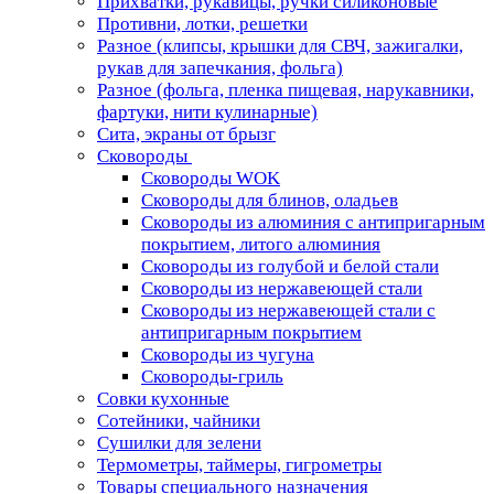
Прихватки, рукавицы, ручки силиконовые
Противни, лотки, решетки
Разное (клипсы, крышки для СВЧ, зажигалки,
рукав для запечкания, фольга)
Разное (фольга, пленка пищевая, нарукавники,
фартуки, нити кулинарные)
Сита, экраны от брызг
Сковороды
Сковороды WOK
Сковороды для блинов, оладьев
Сковороды из алюминия с антипригарным
покрытием, литого алюминия
Сковороды из голубой и белой стали
Сковороды из нержавеющей стали
Сковороды из нержавеющей стали с
антипригарным покрытием
Сковороды из чугуна
Сковороды-гриль
Совки кухонные
Сотейники, чайники
Сушилки для зелени
Термометры, таймеры, гигрометры
Товары специального назначения