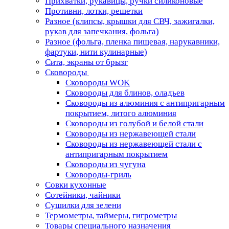
Прихватки, рукавицы, ручки силиконовые
Противни, лотки, решетки
Разное (клипсы, крышки для СВЧ, зажигалки,
рукав для запечкания, фольга)
Разное (фольга, пленка пищевая, нарукавники,
фартуки, нити кулинарные)
Сита, экраны от брызг
Сковороды
Сковороды WOK
Сковороды для блинов, оладьев
Сковороды из алюминия с антипригарным
покрытием, литого алюминия
Сковороды из голубой и белой стали
Сковороды из нержавеющей стали
Сковороды из нержавеющей стали с
антипригарным покрытием
Сковороды из чугуна
Сковороды-гриль
Совки кухонные
Сотейники, чайники
Сушилки для зелени
Термометры, таймеры, гигрометры
Товары специального назначения