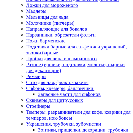
Ложки для мороженого
Мадлеры
Мельницы для льда
Молочники (питчеры)
Направляющие для бокалов
Нарзанники, обрезатели фольги
Ножи барменские
Подставки барные для салфеток и украшений,
звонки барные
Пробки для вина и шампанского
Разное (ершики, подставки, молотки, шарики
для декантеров)
Риммеры
Сито для чая, фильтр-пакеты
Сифоны, кремеры, баллончики
Запасные части для сифонов
Сквизеры для цитрусовых
Стрейнеры
Темперы, разравниватели для кофе, коврики для
темперов, нок-боксы
Украшения, трубочки, зубочистки
Зонтики, прищепки, декорации, трубочки