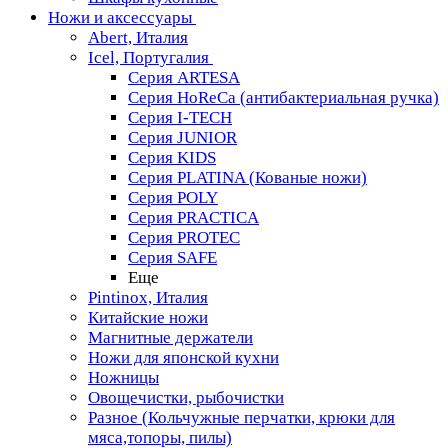
Ножи и аксессуары
Abert, Италия
Icel, Португалия
Серия ARTESA
Серия HoReCa (антибактериальная ручка)
Серия I-TECH
Серия JUNIOR
Серия KIDS
Серия PLATINA (Кованые ножи)
Серия POLY
Серия PRACTICA
Серия PROTEC
Серия SAFE
Еще
Pintinox, Италия
Китайские ножи
Магнитные держатели
Ножи для японской кухни
Ножницы
Овощечистки, рыбочистки
Разное (Кольчужные перчатки, крюки для
мяса,топоры, пилы)