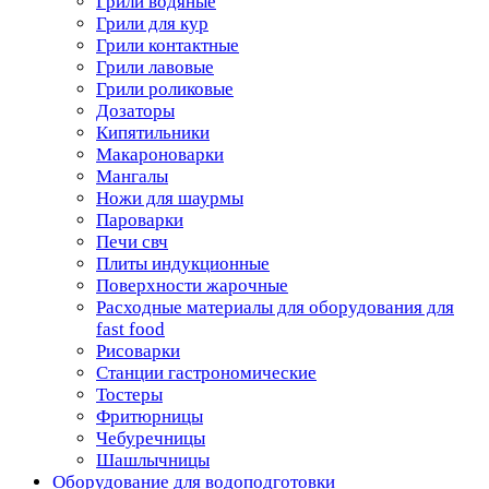
Грили водяные
Грили для кур
Грили контактные
Грили лавовые
Грили роликовые
Дозаторы
Кипятильники
Макароноварки
Мангалы
Ножи для шаурмы
Пароварки
Печи свч
Плиты индукционные
Поверхности жарочные
Расходные материалы для оборудования для
fast food
Рисоварки
Станции гастрономические
Тостеры
Фритюрницы
Чебуречницы
Шашлычницы
Оборудование для водоподготовки