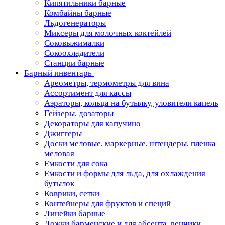
Кипятильники барные
Комбайны барные
Льдогенераторы
Миксеры для молочных коктейлей
Соковыжималки
Сокоохладители
Станции барные
Барный инвентарь
Ареометры, термометры для вина
Ассортимент для кассы
Аэраторы, кольца на бутылку, уловители капель
Гейзеры, дозаторы
Декораторы для капучино
Джиггеры
Доски меловые, маркерные, штендеры, пленка
меловая
Емкости для сока
Емкости и формы для льда, для охлаждения
бутылок
Коврики, сетки
Контейнеры для фруктов и специй
Линейки барные
Ложки барменские и для абсента, венчики