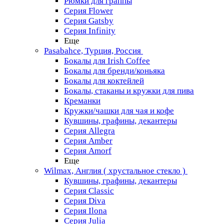
Рюмки для граппы
Серия Flower
Серия Gatsby
Серия Infinity
Еще
Pasabahce, Турция, Россия
Бокалы для Irish Coffee
Бокалы для бренди/коньяка
Бокалы для коктейлей
Бокалы, стаканы и кружки для пива
Креманки
Кружки/чашки для чая и кофе
Кувшины, графины, декантеры
Серия Allegra
Серия Amber
Серия Amorf
Еще
Wilmax, Англия ( хрустальное стекло )
Кувшины, графины, декантеры
Серия Classic
Серия Diva
Серия Ilona
Серия Julia