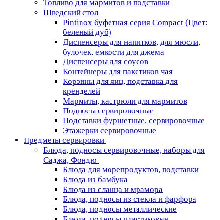
Топливо для мармитов и подставки
Шведский стол
Pintinox буфетная серия Compact (Цвет:
беленый дуб)
Диспенсеры для напитков, для мюсли,
булочек, емкости для джема
Диспенсеры для соусов
Контейнеры для пакетиков чая
Корзины для яиц, подставка для
кренделей
Мармиты, кастрюли для мармитов
Подносы сервировочные
Подставки фуршетные, сервировочные
Этажерки сервировочные
Предметы сервировки
Блюда, подносы сервировочные, наборы для
Саджа, Фондю
Блюда для морепродуктов, подставки
Блюда из бамбука
Блюда из сланца и мрамора
Блюда, подносы из стекла и фарфора
Блюда, подносы металлические
Блюда, подносы пластиковые