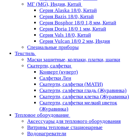
МГ (MG), Индия, Китай
Серия Alaska 18/0, Китай
Серия Bazis 18/0, Китай
Серия Bosphor 18/0 1,8 мм, Китай
Серия Doria 18/0 1 мм, Китай
Серия Vals 18/0, Китай
Серия Vulcan 18/0 2 мм, Индия
Специальные приборы
Текстиль
Маски защитные, колпаки, платки, шапки
Скатерти, салфетки
Конверт (куверт)
Салфетки Лен
Скатерти, салфетки (МАТИ)
Скатерти, салфетки гладь (Журавинка)
Скатерти, салфетки клетка (Журавинка)
Скатерти, салфетки мелкий цветок
(Журавинка)
Тепловое оборудование
Аксессуары для теплового оборудования
Витрины тепловые стационарные
Водонагреватели