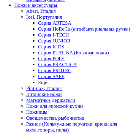
Ножи и аксессуары
Abert, Италия
Icel, Португалия
Серия ARTESA
Серия HoReCa (антибактериальная ручка)
Серия I-TECH
Серия JUNIOR
Серия KIDS
Серия PLATINA (Кованые ножи)
Серия POLY
Серия PRACTICA
Серия PROTEC
Серия SAFE
Еще
Pintinox, Италия
Китайские ножи
Магнитные держатели
Ножи для японской кухни
Ножницы
Овощечистки, рыбочистки
Разное (Кольчужные перчатки, крюки для
мяса,топоры, пилы)