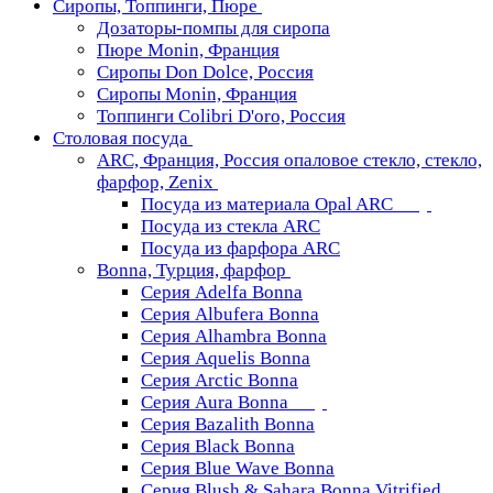
Сиропы, Топпинги, Пюре
Дозаторы-помпы для сиропа
Пюре Monin, Франция
Сиропы Don Dolce, Россия
Сиропы Monin, Франция
Топпинги Colibri D'oro, Россия
Столовая посуда
ARC, Франция, Россия опаловое стекло, стекло,
фарфор, Zenix
Посуда из материала Opal ARC
Посуда из стекла ARC
Посуда из фарфора ARC
Bonna, Турция, фарфор
Серия Adelfa Bonna
Серия Albufera Bonna
Серия Alhambra Bonna
Серия Aquelis Bonna
Серия Arctic Bonna
Серия Aura Bonna
Серия Bazalith Bonna
Серия Black Bonna
Серия Blue Wave Bonna
Серия Blush & Sahara Bonna Vitrified