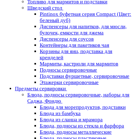
Топливо для мармитов и подставки
Шведский стол
Pintinox буфетная серия Compact (Цвет:
беленый дуб)
Диспенсеры для напитков, для мюсли,
булочек, емкости для джема
Диспенсеры для соусов
Контейнеры для пакетиков чая
Корзины для яиц, подставка для
кренделей
Мармиты, кастрюли для мармитов
Подносы сервировочные
Подставки фуршетные, сервировочные
Этажерки сервировочные
Предметы сервировки
Блюда, подносы сервировочные, наборы для
Саджа, Фондю
Блюда для морепродуктов, подставки
Блюда из бамбука
Блюда из сланца и мрамора
Блюда, подносы из стекла и фарфора
Блюда, подносы металлические
Блюда, подносы пластиковые