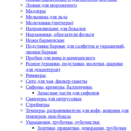
Ложки для мороженого
Мадлеры
Мельницы для льда
Молочники (питчеры)
Направляющие для бокалов
Нарзанники, обрезатели фольги
Ножи барменские
Подставки барные для салфеток и украшений,
звонки барные
Пробки для вина и шампанского
Разное (ершики, подставки, молотки, шарики
для декантеров)
Риммеры
Сито для чая, фильтр-пакеты
Сифоны, кремеры, баллончики
Запасные части для сифонов
Сквизеры для цитрусовых
Стрейнеры
Темперы, разравниватели для кофе, коврики для
темперов, нок-боксы
Украшения, трубочки, зубочистки
Зонтики, прищепки, декорации, трубочки