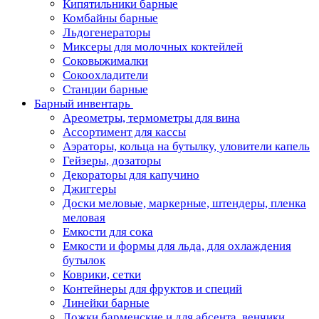
Кипятильники барные
Комбайны барные
Льдогенераторы
Миксеры для молочных коктейлей
Соковыжималки
Сокоохладители
Станции барные
Барный инвентарь
Ареометры, термометры для вина
Ассортимент для кассы
Аэраторы, кольца на бутылку, уловители капель
Гейзеры, дозаторы
Декораторы для капучино
Джиггеры
Доски меловые, маркерные, штендеры, пленка
меловая
Емкости для сока
Емкости и формы для льда, для охлаждения
бутылок
Коврики, сетки
Контейнеры для фруктов и специй
Линейки барные
Ложки барменские и для абсента, венчики