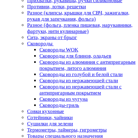
Прихватки, рукавицы, ручки силиконовые
Противни, лотки, решетки
Разное (клипсы, крышки для СВЧ, зажигалки,
рукав для запечкания, фольга)
Разное (фольга, пленка пищевая, нарукавники,
фартуки, нити кулинарные)
Сита, экраны от брызг
Сковороды
Сковороды WOK
Сковороды для блинов, оладьев
Сковороды из алюминия с антипригарным
покрытием, литого алюминия
Сковороды из голубой и белой стали
Сковороды из нержавеющей стали
Сковороды из нержавеющей стали с
антипригарным покрытием
Сковороды из чугуна
Сковороды-гриль
Совки кухонные
Сотейники, чайники
Сушилки для зелени
Термометры, таймеры, гигрометры
Товары специального назначения