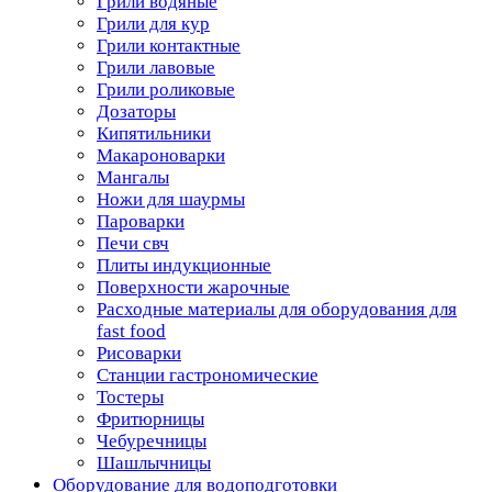
Грили водяные
Грили для кур
Грили контактные
Грили лавовые
Грили роликовые
Дозаторы
Кипятильники
Макароноварки
Мангалы
Ножи для шаурмы
Пароварки
Печи свч
Плиты индукционные
Поверхности жарочные
Расходные материалы для оборудования для
fast food
Рисоварки
Станции гастрономические
Тостеры
Фритюрницы
Чебуречницы
Шашлычницы
Оборудование для водоподготовки