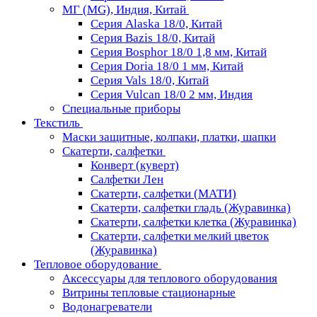
МГ (MG), Индия, Китай
Серия Alaska 18/0, Китай
Серия Bazis 18/0, Китай
Серия Bosphor 18/0 1,8 мм, Китай
Серия Doria 18/0 1 мм, Китай
Серия Vals 18/0, Китай
Серия Vulcan 18/0 2 мм, Индия
Специальные приборы
Текстиль
Маски защитные, колпаки, платки, шапки
Скатерти, салфетки
Конверт (куверт)
Салфетки Лен
Скатерти, салфетки (МАТИ)
Скатерти, салфетки гладь (Журавинка)
Скатерти, салфетки клетка (Журавинка)
Скатерти, салфетки мелкий цветок
(Журавинка)
Тепловое оборудование
Аксессуары для теплового оборудования
Витрины тепловые стационарные
Водонагреватели