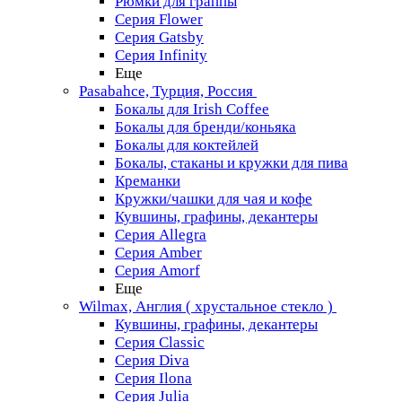
Рюмки для граппы
Серия Flower
Серия Gatsby
Серия Infinity
Еще
Pasabahce, Турция, Россия
Бокалы для Irish Coffee
Бокалы для бренди/коньяка
Бокалы для коктейлей
Бокалы, стаканы и кружки для пива
Креманки
Кружки/чашки для чая и кофе
Кувшины, графины, декантеры
Серия Allegra
Серия Amber
Серия Amorf
Еще
Wilmax, Англия ( хрустальное стекло )
Кувшины, графины, декантеры
Серия Classic
Серия Diva
Серия Ilona
Серия Julia