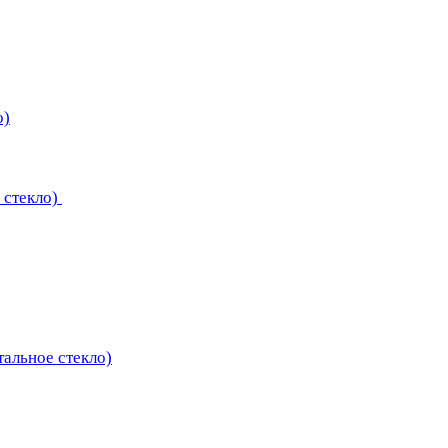
о)
 стекло)
тальное стекло)