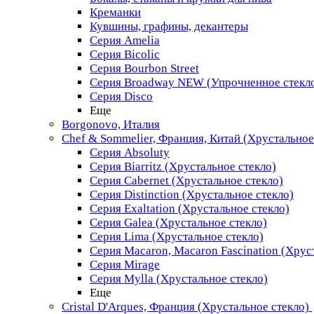
Креманки
Кувшины, графины, декантеры
Серия Amelia
Серия Bicolic
Серия Bourbon Street
Серия Broadway NEW (Упрочненное стекл
Серия Disco
Еще
Borgonovo, Италия
Chef & Sommelier, Франция, Китай (Хрустальное
Серия Absoluty
Серия Biarritz (Хрустальное стекло)
Серия Cabernet (Хрустальное стекло)
Серия Distinction (Хрустальное стекло)
Серия Exaltation (Хрустальное стекло)
Серия Galea (Хрустальное стекло)
Серия Lima (Хрустальное стекло)
Серия Macaron, Macaron Fascination (Хрус
Серия Mirage
Серия Mylla (Хрустальное стекло)
Еще
Cristal D'Arques, Франция (Хрустальное стекло)