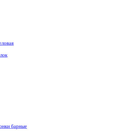
еловая
ылок
вонки барные