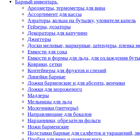
Барный инвентарь
Ареометры, термометры для вина
Ассортимент для кассы
Аэраторы, кольца на бутылку, уловители капель
Гейзеры, дозаторы
Декораторы для капучино
Джиггеры
Доски меловые, маркерные, штендеры, пленка м
Емкости для сока
Емкости и формы для льда, для охлаждения бут
Коврики, сетки
Контейнеры для фруктов и специй
Линейки барные
Ложки барменские и для абсента, венчики
Ложки для мороженого
Мадлеры
Мельницы для льда
Молочники (питчеры)
Направляющие для бокалов
Нарзанники, обрезатели фольги
Ножи барменские
Подставки барные для салфеток и украшений, з
Пробки для вина и шампанского