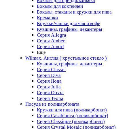
Бокалы для бренди/коньяка
Бокалы для коктейлей
Бокалы, стаканы и кружки для пива
Креманки
Кружки/чашки для чая и кофе
Кувшины, графины, декантеры
Серия Allegra
Серия Amber
Серия Amorf
Еще
Wilmax, Англия ( хрустальное стекло )
Кувшины, графины, декантеры
Серия Classic
Серия Diva
Серия Ilona
Серия Julia
Серия Olivia
Серия Teona
Посуда из поликарбоната
Кружки для пива (поликарбонат)
Серия Casablanсa (поликарбонат)
Серия Classique (поликарбонат)
Серия Crystal Mosaic (поликарбонат)