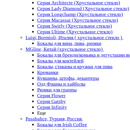
Серия Architecte (Хрустальное стекло)
Серия Lady Diamond (Хрустальное стекло)
Серия Longchamp (Хрустальное стекло)
Серия Macassar (Хрустальное стекло)
Серия Swirly (Хрустальное стекло)
Серия Ultime (Хрустальное стекло)
Luigi Bormioli, Италия ( хрустальное стекло )
Бокалы для вина, пива, рюмки
MGline, Китай (хрустальное стекло)
Бокалы для бренди/коньяка и дегустации в
Бокалы для коктейлей
Бокалы, стаканы и кружки для пива
Креманки
Кувшины, штофы, декантеры
Олд Фэшны и хайболы
Рюмки для граппы
Серия Flower
Серия Gatsby
Серия Infinity
Еще
Pasabahce, Турция, Россия
Бокалы для Irish Coffee