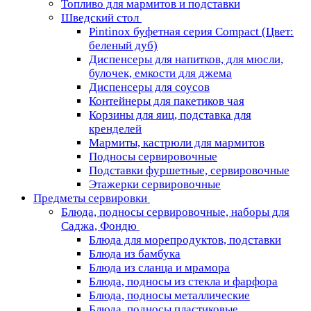
Топливо для мармитов и подставки
Шведский стол
Pintinox буфетная серия Compact (Цвет:
беленый дуб)
Диспенсеры для напитков, для мюсли,
булочек, емкости для джема
Диспенсеры для соусов
Контейнеры для пакетиков чая
Корзины для яиц, подставка для
кренделей
Мармиты, кастрюли для мармитов
Подносы сервировочные
Подставки фуршетные, сервировочные
Этажерки сервировочные
Предметы сервировки
Блюда, подносы сервировочные, наборы для
Саджа, Фондю
Блюда для морепродуктов, подставки
Блюда из бамбука
Блюда из сланца и мрамора
Блюда, подносы из стекла и фарфора
Блюда, подносы металлические
Блюда, подносы пластиковые