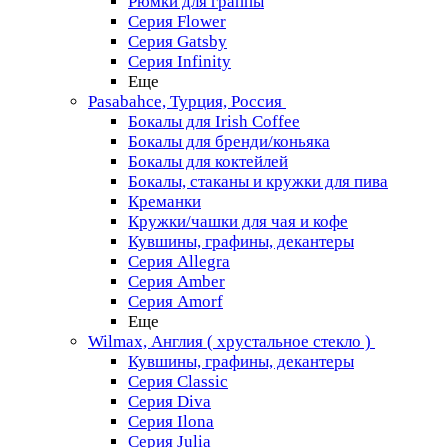
Рюмки для граппы
Серия Flower
Серия Gatsby
Серия Infinity
Еще
Pasabahce, Турция, Россия
Бокалы для Irish Coffee
Бокалы для бренди/коньяка
Бокалы для коктейлей
Бокалы, стаканы и кружки для пива
Креманки
Кружки/чашки для чая и кофе
Кувшины, графины, декантеры
Серия Allegra
Серия Amber
Серия Amorf
Еще
Wilmax, Англия ( хрустальное стекло )
Кувшины, графины, декантеры
Серия Classic
Серия Diva
Серия Ilona
Серия Julia