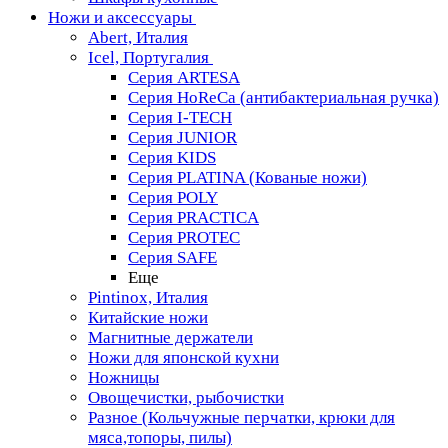
Ножи и аксессуары
Abert, Италия
Icel, Португалия
Серия ARTESA
Серия HoReCa (антибактериальная ручка)
Серия I-TECH
Серия JUNIOR
Серия KIDS
Серия PLATINA (Кованые ножи)
Серия POLY
Серия PRACTICA
Серия PROTEC
Серия SAFE
Еще
Pintinox, Италия
Китайские ножи
Магнитные держатели
Ножи для японской кухни
Ножницы
Овощечистки, рыбочистки
Разное (Кольчужные перчатки, крюки для
мяса,топоры, пилы)