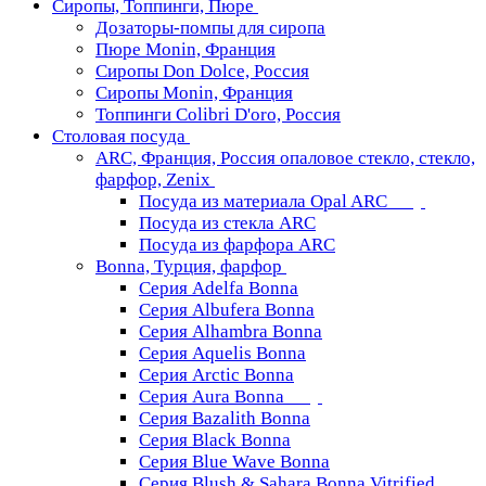
Сиропы, Топпинги, Пюре
Дозаторы-помпы для сиропа
Пюре Monin, Франция
Сиропы Don Dolce, Россия
Сиропы Monin, Франция
Топпинги Colibri D'oro, Россия
Столовая посуда
ARC, Франция, Россия опаловое стекло, стекло,
фарфор, Zenix
Посуда из материала Opal ARC
Посуда из стекла ARC
Посуда из фарфора ARC
Bonna, Турция, фарфор
Серия Adelfa Bonna
Серия Albufera Bonna
Серия Alhambra Bonna
Серия Aquelis Bonna
Серия Arctic Bonna
Серия Aura Bonna
Серия Bazalith Bonna
Серия Black Bonna
Серия Blue Wave Bonna
Серия Blush & Sahara Bonna Vitrified