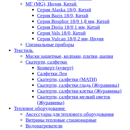
МГ (MG), Индия, Китай
Серия Alaska 18/0, Китай
Серия Bazis 18/0, Китай
Серия Bosphor 18/0 1,8 мм, Китай
Серия Doria 18/0 1 мм, Китай
Серия Vals 18/0, Китай
Серия Vulcan 18/0 2 мм, Индия
Специальные приборы
Текстиль
Маски защитные, колпаки, платки, шапки
Скатерти, салфетки
Конверт (куверт)
Салфетки Лен
Скатерти, салфетки (МАТИ)
Скатерти, салфетки гладь (Журавинка)
Скатерти, салфетки клетка (Журавинка)
Скатерти, салфетки мелкий цветок
(Журавинка)
Тепловое оборудование
Аксессуары для теплового оборудования
Витрины тепловые стационарные
Водонагреватели