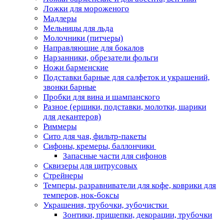
Ложки для мороженого
Мадлеры
Мельницы для льда
Молочники (питчеры)
Направляющие для бокалов
Нарзанники, обрезатели фольги
Ножи барменские
Подставки барные для салфеток и украшений,
звонки барные
Пробки для вина и шампанского
Разное (ершики, подставки, молотки, шарики
для декантеров)
Риммеры
Сито для чая, фильтр-пакеты
Сифоны, кремеры, баллончики
Запасные части для сифонов
Сквизеры для цитрусовых
Стрейнеры
Темперы, разравниватели для кофе, коврики для
темперов, нок-боксы
Украшения, трубочки, зубочистки
Зонтики, прищепки, декорации, трубочки