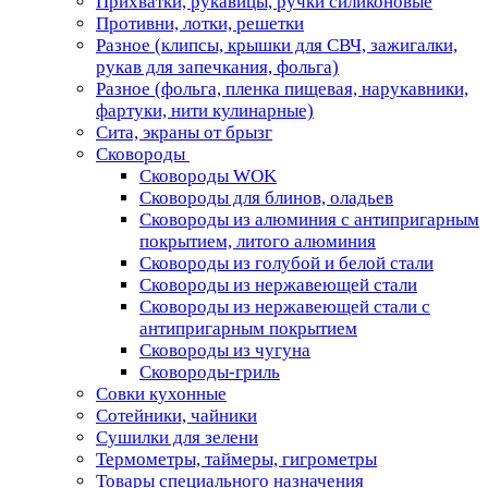
Прихватки, рукавицы, ручки силиконовые
Противни, лотки, решетки
Разное (клипсы, крышки для СВЧ, зажигалки,
рукав для запечкания, фольга)
Разное (фольга, пленка пищевая, нарукавники,
фартуки, нити кулинарные)
Сита, экраны от брызг
Сковороды
Сковороды WOK
Сковороды для блинов, оладьев
Сковороды из алюминия с антипригарным
покрытием, литого алюминия
Сковороды из голубой и белой стали
Сковороды из нержавеющей стали
Сковороды из нержавеющей стали с
антипригарным покрытием
Сковороды из чугуна
Сковороды-гриль
Совки кухонные
Сотейники, чайники
Сушилки для зелени
Термометры, таймеры, гигрометры
Товары специального назначения