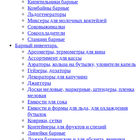
Кипятильники барные
Комбайны барные
Льдогенераторы
Миксеры для молочных коктейлей
Соковыжималки
Сокоохладители
Станции барные
Барный инвентарь
Ареометры, термометры для вина
Ассортимент для кассы
Аэраторы, кольца на бутылку, уловители капель
Гейзеры, дозаторы
Декораторы для капучино
Джиггеры
Доски меловые, маркерные, штендеры, пленка
меловая
Емкости для сока
Емкости и формы для льда, для охлаждения
бутылок
Коврики, сетки
Контейнеры для фруктов и специй
Линейки барные
Ложки барменские и для абсента, венчики