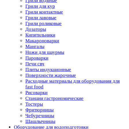
Грили водяные
Грили для кур
Грили контактные
Грили лавовые
Грили роликовые
Дозаторы
Кипятильники
Макароноварки
Мангалы
Ножи для шаурмы
Пароварки
Печи свч
Плиты индукционные
Поверхности жарочные
Расходные материалы для оборудования для
fast food
Рисоварки
Станции гастрономические
Тостеры
Фритюрницы
Чебуречницы
Шашлычницы
Оборудование для водоподготовки