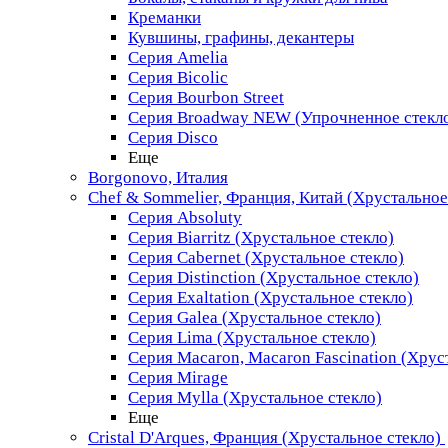
Креманки
Кувшины, графины, декантеры
Серия Amelia
Серия Bicolic
Серия Bourbon Street
Серия Broadway NEW (Упрочненное стекл
Серия Disco
Еще
Borgonovo, Италия
Chef & Sommelier, Франция, Китай (Хрустальное
Серия Absoluty
Серия Biarritz (Хрустальное стекло)
Серия Cabernet (Хрустальное стекло)
Серия Distinction (Хрустальное стекло)
Серия Exaltation (Хрустальное стекло)
Серия Galea (Хрустальное стекло)
Серия Lima (Хрустальное стекло)
Серия Macaron, Macaron Fascination (Хрус
Серия Mirage
Серия Mylla (Хрустальное стекло)
Еще
Cristal D'Arques, Франция (Хрустальное стекло)