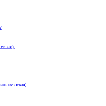
о)
 стекло)
тальное стекло)