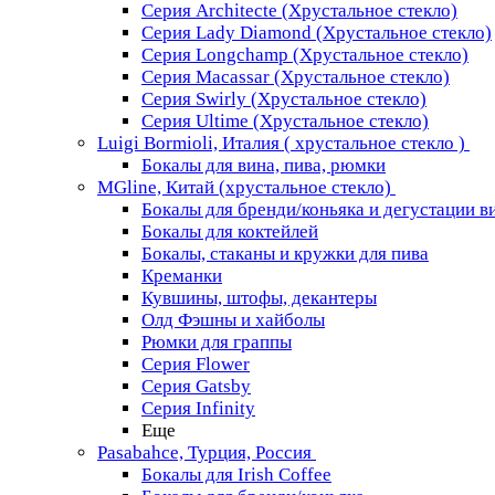
Серия Architecte (Хрустальное стекло)
Серия Lady Diamond (Хрустальное стекло)
Серия Longchamp (Хрустальное стекло)
Серия Macassar (Хрустальное стекло)
Серия Swirly (Хрустальное стекло)
Серия Ultime (Хрустальное стекло)
Luigi Bormioli, Италия ( хрустальное стекло )
Бокалы для вина, пива, рюмки
MGline, Китай (хрустальное стекло)
Бокалы для бренди/коньяка и дегустации в
Бокалы для коктейлей
Бокалы, стаканы и кружки для пива
Креманки
Кувшины, штофы, декантеры
Олд Фэшны и хайболы
Рюмки для граппы
Серия Flower
Серия Gatsby
Серия Infinity
Еще
Pasabahce, Турция, Россия
Бокалы для Irish Coffee