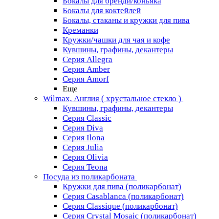
Бокалы для бренди/коньяка
Бокалы для коктейлей
Бокалы, стаканы и кружки для пива
Креманки
Кружки/чашки для чая и кофе
Кувшины, графины, декантеры
Серия Allegra
Серия Amber
Серия Amorf
Еще
Wilmax, Англия ( хрустальное стекло )
Кувшины, графины, декантеры
Серия Classic
Серия Diva
Серия Ilona
Серия Julia
Серия Olivia
Серия Teona
Посуда из поликарбоната
Кружки для пива (поликарбонат)
Серия Casablanсa (поликарбонат)
Серия Classique (поликарбонат)
Серия Crystal Mosaic (поликарбонат)