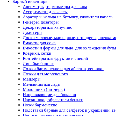
Барный инвентарь
Ареометры, термометры для вина
Ассортимент для кассы
Аэраторы, кольца на бутылку, уловители капель
Гейзеры, дозаторы
Декораторы для капучино
Джиггеры
Доски меловые, маркерные, штендеры, пленка м
Емкости для сока
Емкости и формы для льда, для охлаждения бут
Коврики, сетки
Контейнеры для фруктов и специй
Линейки барные
Ложки барменские и для абсента, венчики
Ложки для мороженого
Мадлеры
Мельницы для льда
Молочники (питчеры)
Направляющие для бокалов
Нарзанники, обрезатели фольги
Ножи барменские
Подставки барные для салфеток и украшений, з
Пробки для вина и шампанского