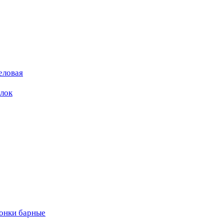
еловая
ылок
вонки барные