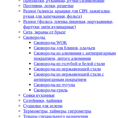
Прихватки, рукавицы, ручки силиконовые
Противни, лотки, решетки
Разное (клипсы, крышки для СВЧ, зажигалки,
рукав для запечкания, фольга)
Разное (фольга, пленка пищевая, нарукавники,
фартуки, нити кулинарные)
Сита, экраны от брызг
Сковороды
Сковороды WOK
Сковороды для блинов, оладьев
Сковороды из алюминия с антипригарным
покрытием, литого алюминия
Сковороды из голубой и белой стали
Сковороды из нержавеющей стали
Сковороды из нержавеющей стали с
антипригарным покрытием
Сковороды из чугуна
Сковороды-гриль
Совки кухонные
Сотейники, чайники
Сушилки для зелени
Термометры, таймеры, гигрометры
Товары специального назначения