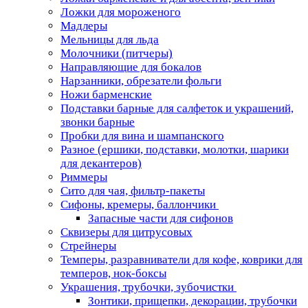
Ложки для мороженого
Мадлеры
Мельницы для льда
Молочники (питчеры)
Направляющие для бокалов
Нарзанники, обрезатели фольги
Ножи барменские
Подставки барные для салфеток и украшений,
звонки барные
Пробки для вина и шампанского
Разное (ершики, подставки, молотки, шарики
для декантеров)
Риммеры
Сито для чая, фильтр-пакеты
Сифоны, кремеры, баллончики
Запасные части для сифонов
Сквизеры для цитрусовых
Стрейнеры
Темперы, разравниватели для кофе, коврики для
темперов, нок-боксы
Украшения, трубочки, зубочистки
Зонтики, прищепки, декорации, трубочки