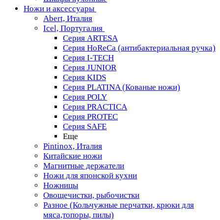
Ножи и аксессуары
Abert, Италия
Icel, Португалия
Серия ARTESA
Серия HoReCa (антибактериальная ручка)
Серия I-TECH
Серия JUNIOR
Серия KIDS
Серия PLATINA (Кованые ножи)
Серия POLY
Серия PRACTICA
Серия PROTEC
Серия SAFE
Еще
Pintinox, Италия
Китайские ножи
Магнитные держатели
Ножи для японской кухни
Ножницы
Овощечистки, рыбочистки
Разное (Кольчужные перчатки, крюки для
мяса,топоры, пилы)