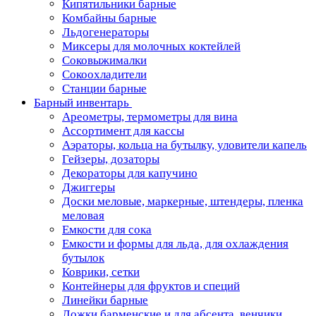
Кипятильники барные
Комбайны барные
Льдогенераторы
Миксеры для молочных коктейлей
Соковыжималки
Сокоохладители
Станции барные
Барный инвентарь
Ареометры, термометры для вина
Ассортимент для кассы
Аэраторы, кольца на бутылку, уловители капель
Гейзеры, дозаторы
Декораторы для капучино
Джиггеры
Доски меловые, маркерные, штендеры, пленка
меловая
Емкости для сока
Емкости и формы для льда, для охлаждения
бутылок
Коврики, сетки
Контейнеры для фруктов и специй
Линейки барные
Ложки барменские и для абсента, венчики