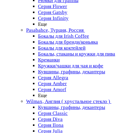
Рюмки для граппы
Серия Flower
Серия Gatsby
Серия Infinity
Еще
Pasabahce, Турция, Россия
Бокалы для Irish Coffee
Бокалы для бренди/коньяка
Бокалы для коктейлей
Бокалы, стаканы и кружки для пива
Креманки
Кружки/чашки для чая и кофе
Кувшины, графины, декантеры
Серия Allegra
Серия Amber
Серия Amorf
Еще
Wilmax, Англия ( хрустальное стекло )
Кувшины, графины, декантеры
Серия Classic
Серия Diva
Серия Ilona
Серия Julia