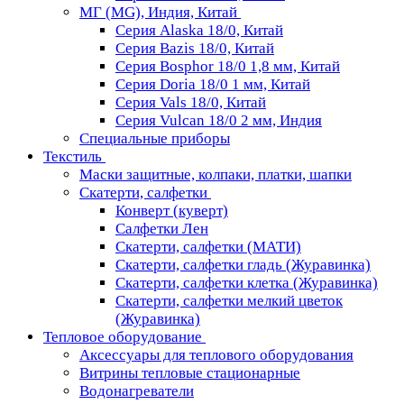
МГ (MG), Индия, Китай
Серия Alaska 18/0, Китай
Серия Bazis 18/0, Китай
Серия Bosphor 18/0 1,8 мм, Китай
Серия Doria 18/0 1 мм, Китай
Серия Vals 18/0, Китай
Серия Vulcan 18/0 2 мм, Индия
Специальные приборы
Текстиль
Маски защитные, колпаки, платки, шапки
Скатерти, салфетки
Конверт (куверт)
Салфетки Лен
Скатерти, салфетки (МАТИ)
Скатерти, салфетки гладь (Журавинка)
Скатерти, салфетки клетка (Журавинка)
Скатерти, салфетки мелкий цветок
(Журавинка)
Тепловое оборудование
Аксессуары для теплового оборудования
Витрины тепловые стационарные
Водонагреватели