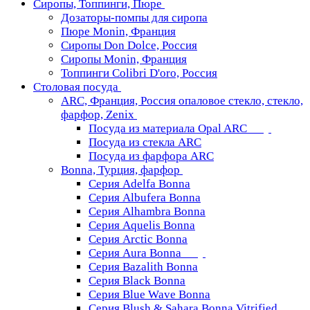
Сиропы, Топпинги, Пюре
Дозаторы-помпы для сиропа
Пюре Monin, Франция
Сиропы Don Dolce, Россия
Сиропы Monin, Франция
Топпинги Colibri D'oro, Россия
Столовая посуда
ARC, Франция, Россия опаловое стекло, стекло,
фарфор, Zenix
Посуда из материала Opal ARC
Посуда из стекла ARC
Посуда из фарфора ARC
Bonna, Турция, фарфор
Серия Adelfa Bonna
Серия Albufera Bonna
Серия Alhambra Bonna
Серия Aquelis Bonna
Серия Arctic Bonna
Серия Aura Bonna
Серия Bazalith Bonna
Серия Black Bonna
Серия Blue Wave Bonna
Серия Blush & Sahara Bonna Vitrified