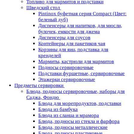
Топливо для мармитов и подставки
Шведский стол
Pintinox буфетная серия Compact (Цвет:
беленый дуб)
Диспенсеры для напитков, для мюсли,
булочек, емкости для джема
Диспенсеры для соусов
Контейнеры для пакетиков чая
Корзины для яиц, подставка для
кренделей
Мармиты, кастрюли для мармитов
Подносы сервировочные
Подставки фуршетные, сервировочные
Этажерки сервировочные
Предметы сервировки
Блюда, подносы сервировочные, наборы для
Саджа, Фондю
Блюда для морепродуктов, подставки
Блюда из бамбука
Блюда из сланца и мрамора
Блюда, подносы из стекла и фарфора
Блюда, подносы металлические
Блюда, подносы пластиковые