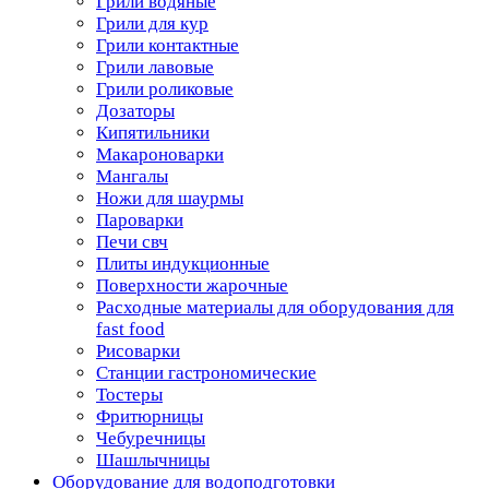
Грили водяные
Грили для кур
Грили контактные
Грили лавовые
Грили роликовые
Дозаторы
Кипятильники
Макароноварки
Мангалы
Ножи для шаурмы
Пароварки
Печи свч
Плиты индукционные
Поверхности жарочные
Расходные материалы для оборудования для
fast food
Рисоварки
Станции гастрономические
Тостеры
Фритюрницы
Чебуречницы
Шашлычницы
Оборудование для водоподготовки