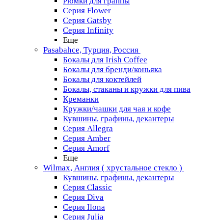
Рюмки для граппы
Серия Flower
Серия Gatsby
Серия Infinity
Еще
Pasabahce, Турция, Россия
Бокалы для Irish Coffee
Бокалы для бренди/коньяка
Бокалы для коктейлей
Бокалы, стаканы и кружки для пива
Креманки
Кружки/чашки для чая и кофе
Кувшины, графины, декантеры
Серия Allegra
Серия Amber
Серия Amorf
Еще
Wilmax, Англия ( хрустальное стекло )
Кувшины, графины, декантеры
Серия Classic
Серия Diva
Серия Ilona
Серия Julia