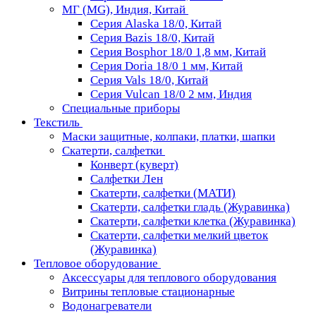
МГ (MG), Индия, Китай
Серия Alaska 18/0, Китай
Серия Bazis 18/0, Китай
Серия Bosphor 18/0 1,8 мм, Китай
Серия Doria 18/0 1 мм, Китай
Серия Vals 18/0, Китай
Серия Vulcan 18/0 2 мм, Индия
Специальные приборы
Текстиль
Маски защитные, колпаки, платки, шапки
Скатерти, салфетки
Конверт (куверт)
Салфетки Лен
Скатерти, салфетки (МАТИ)
Скатерти, салфетки гладь (Журавинка)
Скатерти, салфетки клетка (Журавинка)
Скатерти, салфетки мелкий цветок
(Журавинка)
Тепловое оборудование
Аксессуары для теплового оборудования
Витрины тепловые стационарные
Водонагреватели