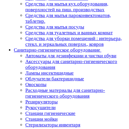
Средства для мытья кух.оборудования,
поверхностей на пищ. производствах
Средства для мытья пароконвектоматов,
таблетир.
Средства для мытья посуды
Средства для туалетных и ванных комнат
Средства для уборки помещений : интерьера,
стекл. и зеркальных поверхн., ковров
Санитарно-гигиеническое оборудование
Автоматы для дезинфекции и чистки обуви
Аксессуары для санитарно-гигиенического
оборудования
Лампы инсектицидные
Облучатели бактерицидные
Овоскопы
Расходные материалы для санитарно-
гигиенического оборудования
Рециркуляторы
Рукосушители
Станции гигиенические
Станции мойки
Стерилизаторы инвентаря