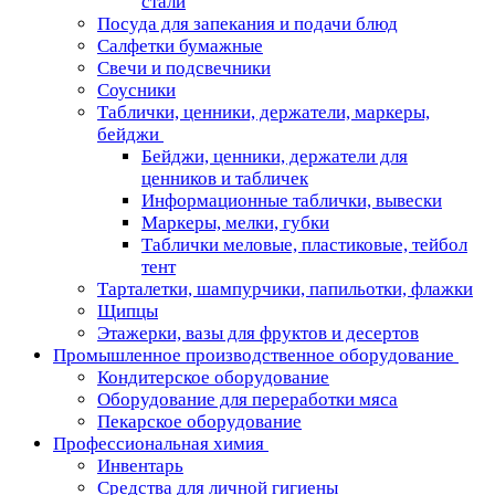
стали
Посуда для запекания и подачи блюд
Салфетки бумажные
Свечи и подсвечники
Соусники
Таблички, ценники, держатели, маркеры,
бейджи
Бейджи, ценники, держатели для
ценников и табличек
Информационные таблички, вывески
Маркеры, мелки, губки
Таблички меловые, пластиковые, тейбол
тент
Тарталетки, шампурчики, папильотки, флажки
Щипцы
Этажерки, вазы для фруктов и десертов
Промышленное производственное оборудование
Кондитерское оборудование
Оборудование для переработки мяса
Пекарское оборудование
Профессиональная химия
Инвентарь
Средства для личной гигиены