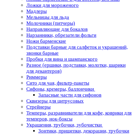
Ложки для мороженого
Мадлеры
Мельницы для льда
Молочники (питчеры)
Направляющие для бокалов
Нарзанники, обрезатели фольги
Ножи барменские
Подставки барные для салфеток и украшений,
звонки барные
Пробки для вина и шампанского
Разное (ершики, подставки, молотки, шарики
для декантеров)
Риммеры
Сито для чая, фильтр-пакеты
Сифоны, кремеры, баллончики
Запасные части для сифонов
Сквизеры для цитрусовых
Стрейнеры
Темперы, разравниватели для кофе, коврики для
темперов, нок-боксы
Украшения, трубочки, зубочистки
Зонтики, прищепки, декорации, трубочки