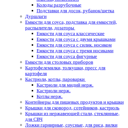
Колоды разрубочные
Подставки для досок, рубанок/щетка
Дуршлаги
Емкости для соуса, подставка для емкостей,
распылители, дозаторы
Емкости для соуса классические
Емкости для соуса с двумя крышками
Емкости для соуса с силик. носиком
Емкости для соуса с тремя носиками
Емкости для соуса фигурные
Емкости для столовых приборов
Картофелемялки, толкушки, пресс для
картофеля
Кастрюли, котлы, пароварки
Кастрюли для мидий нерж.
Кастрюли нерж.
Котлы нерж.
Контейнеры для пищевых продуктов и крышки
Крышки для сковород, сотейников, кастрюль
Крышки из нержавеющей стали, стеклянные,
для СВЧ
Ложки гарнирные, соусные, для риса, вилки