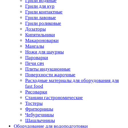
Грили водяные
Грили для кур
Грили контактные
Грили лавовые
Грили роликовые
Дозаторы
Кипятильники
Макароноварки
Мангалы
Ножи для шаурмы
Пароварки
Печи свч
Плиты индукционные
Поверхности жарочные
Расходные материалы для оборудования для
fast food
Рисоварки
Станции гастрономические
Тостеры
Фритюрницы
Чебуречницы
Шашлычницы
Оборудование для водоподготовки