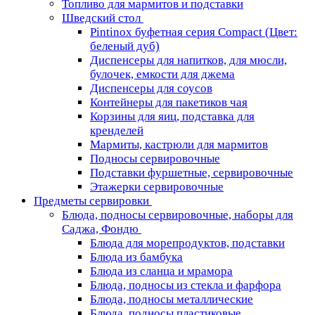
Топливо для мармитов и подставки
Шведский стол
Pintinox буфетная серия Compact (Цвет:
беленый дуб)
Диспенсеры для напитков, для мюсли,
булочек, емкости для джема
Диспенсеры для соусов
Контейнеры для пакетиков чая
Корзины для яиц, подставка для
кренделей
Мармиты, кастрюли для мармитов
Подносы сервировочные
Подставки фуршетные, сервировочные
Этажерки сервировочные
Предметы сервировки
Блюда, подносы сервировочные, наборы для
Саджа, Фондю
Блюда для морепродуктов, подставки
Блюда из бамбука
Блюда из сланца и мрамора
Блюда, подносы из стекла и фарфора
Блюда, подносы металлические
Блюда, подносы пластиковые