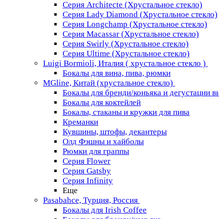
Серия Architecte (Хрустальное стекло)
Серия Lady Diamond (Хрустальное стекло)
Серия Longchamp (Хрустальное стекло)
Серия Macassar (Хрустальное стекло)
Серия Swirly (Хрустальное стекло)
Серия Ultime (Хрустальное стекло)
Luigi Bormioli, Италия ( хрустальное стекло )
Бокалы для вина, пива, рюмки
MGline, Китай (хрустальное стекло)
Бокалы для бренди/коньяка и дегустации в
Бокалы для коктейлей
Бокалы, стаканы и кружки для пива
Креманки
Кувшины, штофы, декантеры
Олд Фэшны и хайболы
Рюмки для граппы
Серия Flower
Серия Gatsby
Серия Infinity
Еще
Pasabahce, Турция, Россия
Бокалы для Irish Coffee