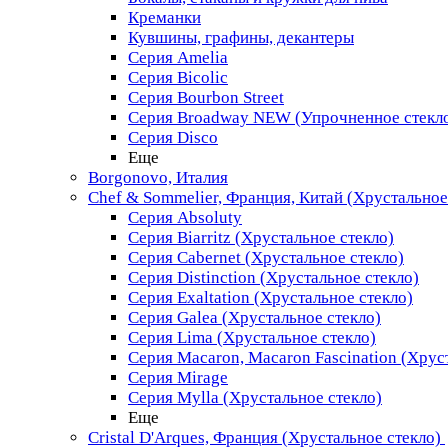
Креманки
Кувшины, графины, декантеры
Серия Amelia
Серия Bicolic
Серия Bourbon Street
Серия Broadway NEW (Упрочненное стекл
Серия Disco
Еще
Borgonovo, Италия
Chef & Sommelier, Франция, Китай (Хрустальное
Серия Absoluty
Серия Biarritz (Хрустальное стекло)
Серия Cabernet (Хрустальное стекло)
Серия Distinction (Хрустальное стекло)
Серия Exaltation (Хрустальное стекло)
Серия Galea (Хрустальное стекло)
Серия Lima (Хрустальное стекло)
Серия Macaron, Macaron Fascination (Хрус
Серия Mirage
Серия Mylla (Хрустальное стекло)
Еще
Cristal D'Arques, Франция (Хрустальное стекло)