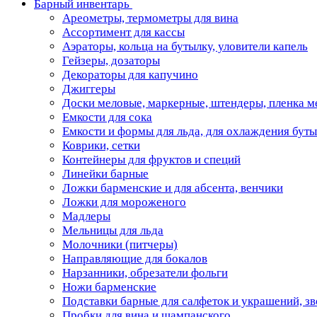
Барный инвентарь
Ареометры, термометры для вина
Ассортимент для кассы
Аэраторы, кольца на бутылку, уловители капель
Гейзеры, дозаторы
Декораторы для капучино
Джиггеры
Доски меловые, маркерные, штендеры, пленка м
Емкости для сока
Емкости и формы для льда, для охлаждения бут
Коврики, сетки
Контейнеры для фруктов и специй
Линейки барные
Ложки барменские и для абсента, венчики
Ложки для мороженого
Мадлеры
Мельницы для льда
Молочники (питчеры)
Направляющие для бокалов
Нарзанники, обрезатели фольги
Ножи барменские
Подставки барные для салфеток и украшений, з
Пробки для вина и шампанского