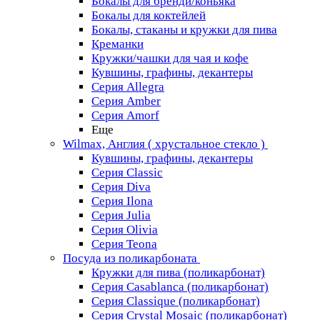
Бокалы для бренди/коньяка
Бокалы для коктейлей
Бокалы, стаканы и кружки для пива
Креманки
Кружки/чашки для чая и кофе
Кувшины, графины, декантеры
Серия Allegra
Серия Amber
Серия Amorf
Еще
Wilmax, Англия ( хрустальное стекло )
Кувшины, графины, декантеры
Серия Classic
Серия Diva
Серия Ilona
Серия Julia
Серия Olivia
Серия Teona
Посуда из поликарбоната
Кружки для пива (поликарбонат)
Серия Casablanсa (поликарбонат)
Серия Classique (поликарбонат)
Серия Crystal Mosaic (поликарбонат)