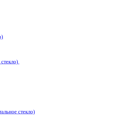
о)
 стекло)
тальное стекло)