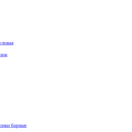
еловая
ылок
вонки барные