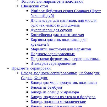
Топливо для мармитов и подставки
Шведский стол
Pintinox буфетная серия Compact (Цвет:
беленый дуб)
Диспенсеры для напитков, для мюсли,
булочек, емкости для джема
Диспенсеры для соусов
Контейнеры для пакетиков чая
Корзины для яиц, подставка для
кренделей
Мармиты, кастрюли для мармитов
Подносы сервировочные
Подставки фуршетные, сервировочные
Этажерки сервировочные
Предметы сервировки
Блюда, подносы сервировочные, наборы для
Саджа, Фондю
Блюда для морепродуктов, подставки
Блюда из бамбука
Блюда из сланца и мрамора
Блюда, подносы из стекла и фарфора
Блюда, подносы металлические
Блюда, подносы пластиковые