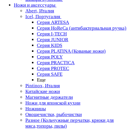
Ножи и аксессуары
Abert, Италия
Icel, Португалия
Серия ARTESA
Серия HoReCa (антибактериальная ручка)
Серия I-TECH
Серия JUNIOR
Серия KIDS
Серия PLATINA (Кованые ножи)
Серия POLY
Серия PRACTICA
Серия PROTEC
Серия SAFE
Еще
Pintinox, Италия
Китайские ножи
Магнитные держатели
Ножи для японской кухни
Ножницы
Овощечистки, рыбочистки
Разное (Кольчужные перчатки, крюки для
мяса,топоры, пилы)