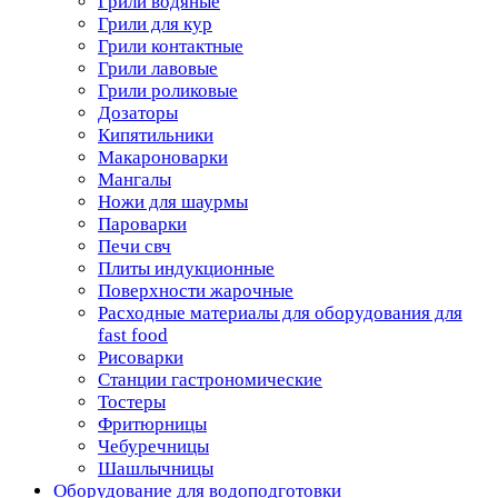
Грили водяные
Грили для кур
Грили контактные
Грили лавовые
Грили роликовые
Дозаторы
Кипятильники
Макароноварки
Мангалы
Ножи для шаурмы
Пароварки
Печи свч
Плиты индукционные
Поверхности жарочные
Расходные материалы для оборудования для
fast food
Рисоварки
Станции гастрономические
Тостеры
Фритюрницы
Чебуречницы
Шашлычницы
Оборудование для водоподготовки