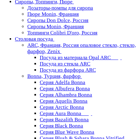
Сиропы, Топпинги, Пюре
Дозаторы-помпы для сиропа
Пюре Monin, Франция
Сиропы Don Dolce, Россия
Сиропы Monin, Франция
Топпинги Colibri D'oro, Россия
Столовая посуда
ARC, Франция, Россия опаловое стекло, стекло,
фарфор, Zenix
Посуда из материала Opal ARC
Посуда из стекла ARC
Посуда из фарфора ARC
Bonna, Турция, фарфор
Серия Adelfa Bonna
Серия Albufera Bonna
Серия Alhambra Bonna
Серия Aquelis Bonna
Серия Arctic Bonna
Серия Aura Bonna
Серия Bazalith Bonna
Серия Black Bonna
Серия Blue Wave Bonna
Серия Blush & Sahara Bonna Vitrified