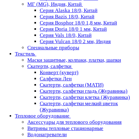
МГ (MG), Индия, Китай
Серия Alaska 18/0, Китай
Серия Bazis 18/0, Китай
Серия Bosphor 18/0 1,8 мм, Китай
Серия Doria 18/0 1 мм, Китай
Серия Vals 18/0, Китай
Серия Vulcan 18/0 2 мм, Индия
Специальные приборы
Текстиль
Маски защитные, колпаки, платки, шапки
Скатерти, салфетки
Конверт (куверт)
Салфетки Лен
Скатерти, салфетки (МАТИ)
Скатерти, салфетки гладь (Журавинка)
Скатерти, салфетки клетка (Журавинка)
Скатерти, салфетки мелкий цветок
(Журавинка)
Тепловое оборудование
Аксессуары для теплового оборудования
Витрины тепловые стационарные
Водонагреватели