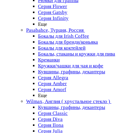
Рюмки для граппы
Серия Flower
Серия Gatsby
Серия Infinity
Еще
Pasabahce, Турция, Россия
Бокалы для Irish Coffee
Бокалы для бренди/коньяка
Бокалы для коктейлей
Бокалы, стаканы и кружки для пива
Креманки
Кружки/чашки для чая и кофе
Кувшины, графины, декантеры
Серия Allegra
Серия Amber
Серия Amorf
Еще
Wilmax, Англия ( хрустальное стекло )
Кувшины, графины, декантеры
Серия Classic
Серия Diva
Серия Ilona
Серия Julia