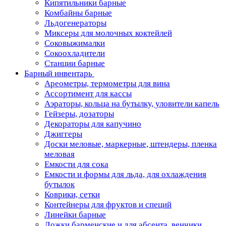
Кипятильники барные
Комбайны барные
Льдогенераторы
Миксеры для молочных коктейлей
Соковыжималки
Сокоохладители
Станции барные
Барный инвентарь
Ареометры, термометры для вина
Ассортимент для кассы
Аэраторы, кольца на бутылку, уловители капель
Гейзеры, дозаторы
Декораторы для капучино
Джиггеры
Доски меловые, маркерные, штендеры, пленка
меловая
Емкости для сока
Емкости и формы для льда, для охлаждения
бутылок
Коврики, сетки
Контейнеры для фруктов и специй
Линейки барные
Ложки барменские и для абсента, венчики