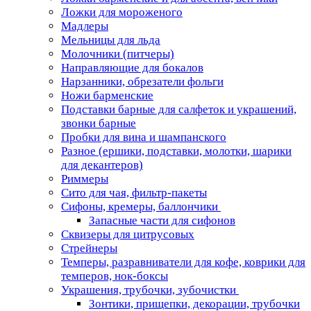
Ложки для мороженого
Мадлеры
Мельницы для льда
Молочники (питчеры)
Направляющие для бокалов
Нарзанники, обрезатели фольги
Ножи барменские
Подставки барные для салфеток и украшений,
звонки барные
Пробки для вина и шампанского
Разное (ершики, подставки, молотки, шарики
для декантеров)
Риммеры
Сито для чая, фильтр-пакеты
Сифоны, кремеры, баллончики
Запасные части для сифонов
Сквизеры для цитрусовых
Стрейнеры
Темперы, разравниватели для кофе, коврики для
темперов, нок-боксы
Украшения, трубочки, зубочистки
Зонтики, прищепки, декорации, трубочки