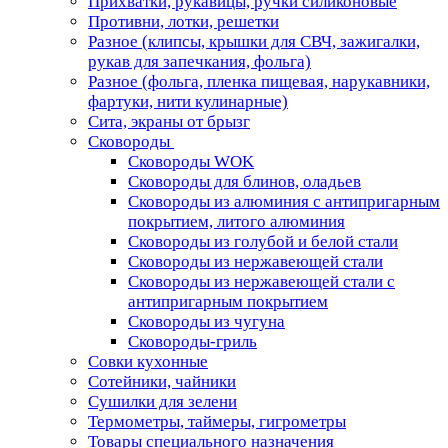
Прихватки, рукавицы, ручки силиконовые
Противни, лотки, решетки
Разное (клипсы, крышки для СВЧ, зажигалки,
рукав для запечкания, фольга)
Разное (фольга, пленка пищевая, нарукавники,
фартуки, нити кулинарные)
Сита, экраны от брызг
Сковороды
Сковороды WOK
Сковороды для блинов, оладьев
Сковороды из алюминия с антипригарным
покрытием, литого алюминия
Сковороды из голубой и белой стали
Сковороды из нержавеющей стали
Сковороды из нержавеющей стали с
антипригарным покрытием
Сковороды из чугуна
Сковороды-гриль
Совки кухонные
Сотейники, чайники
Сушилки для зелени
Термометры, таймеры, гигрометры
Товары специального назначения