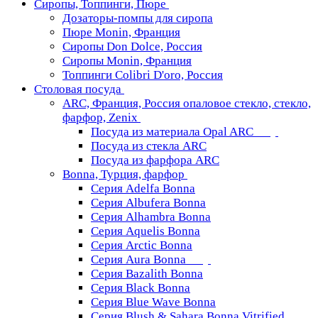
Сиропы, Топпинги, Пюре
Дозаторы-помпы для сиропа
Пюре Monin, Франция
Сиропы Don Dolce, Россия
Сиропы Monin, Франция
Топпинги Colibri D'oro, Россия
Столовая посуда
ARC, Франция, Россия опаловое стекло, стекло,
фарфор, Zenix
Посуда из материала Opal ARC
Посуда из стекла ARC
Посуда из фарфора ARC
Bonna, Турция, фарфор
Серия Adelfa Bonna
Серия Albufera Bonna
Серия Alhambra Bonna
Серия Aquelis Bonna
Серия Arctic Bonna
Серия Aura Bonna
Серия Bazalith Bonna
Серия Black Bonna
Серия Blue Wave Bonna
Серия Blush & Sahara Bonna Vitrified