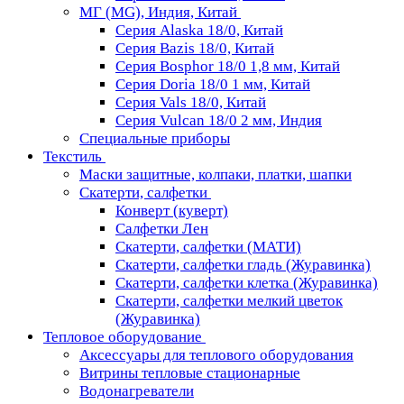
МГ (MG), Индия, Китай
Серия Alaska 18/0, Китай
Серия Bazis 18/0, Китай
Серия Bosphor 18/0 1,8 мм, Китай
Серия Doria 18/0 1 мм, Китай
Серия Vals 18/0, Китай
Серия Vulcan 18/0 2 мм, Индия
Специальные приборы
Текстиль
Маски защитные, колпаки, платки, шапки
Скатерти, салфетки
Конверт (куверт)
Салфетки Лен
Скатерти, салфетки (МАТИ)
Скатерти, салфетки гладь (Журавинка)
Скатерти, салфетки клетка (Журавинка)
Скатерти, салфетки мелкий цветок
(Журавинка)
Тепловое оборудование
Аксессуары для теплового оборудования
Витрины тепловые стационарные
Водонагреватели