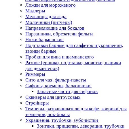
Ложки для мороженого
Мадлеры
Мельницы для льда
Молочники (питчеры)
Направляющие для бокалов
Нарзанники, обрезатели фольги
Ножи барменские
Подставки барные для салфеток и украшений,
звонки барные
Пробки для вина и шампанского
Разное (ершики, подставки, молотки, шарики
для декантеров)
Риммеры
Сито для чая, фильтр-пакеты
Сифоны, кремеры, баллончики
Запасные части для сифонов
Сквизеры для цитрусовых
Стрейнеры
Темперы, разравниватели для кофе, коврики для
темперов, нок-боксы
Украшения, трубочки, зубочистки
Зонтики, прищепки, декорации, трубочки