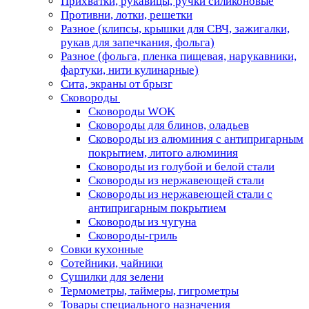
Прихватки, рукавицы, ручки силиконовые
Противни, лотки, решетки
Разное (клипсы, крышки для СВЧ, зажигалки,
рукав для запечкания, фольга)
Разное (фольга, пленка пищевая, нарукавники,
фартуки, нити кулинарные)
Сита, экраны от брызг
Сковороды
Сковороды WOK
Сковороды для блинов, оладьев
Сковороды из алюминия с антипригарным
покрытием, литого алюминия
Сковороды из голубой и белой стали
Сковороды из нержавеющей стали
Сковороды из нержавеющей стали с
антипригарным покрытием
Сковороды из чугуна
Сковороды-гриль
Совки кухонные
Сотейники, чайники
Сушилки для зелени
Термометры, таймеры, гигрометры
Товары специального назначения