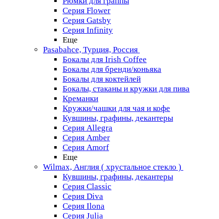
Рюмки для граппы
Серия Flower
Серия Gatsby
Серия Infinity
Еще
Pasabahce, Турция, Россия
Бокалы для Irish Coffee
Бокалы для бренди/коньяка
Бокалы для коктейлей
Бокалы, стаканы и кружки для пива
Креманки
Кружки/чашки для чая и кофе
Кувшины, графины, декантеры
Серия Allegra
Серия Amber
Серия Amorf
Еще
Wilmax, Англия ( хрустальное стекло )
Кувшины, графины, декантеры
Серия Classic
Серия Diva
Серия Ilona
Серия Julia