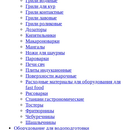
Грили водяные
Грили для кур
Грили контактные
Грили лавовые
Грили роликовые
Дозаторы
Кипятильники
Макароноварки
Мангалы
Ножи для шаурмы
Пароварки
Печи свч
Плиты индукционные
Поверхности жарочные
Расходные материалы для оборудования для
fast food
Рисоварки
Станции гастрономические
Тостеры
Фритюрницы
Чебуречницы
Шашлычницы
Оборудование для водоподготовки