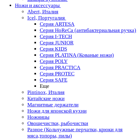
Ножи и аксессуары
Abert, Италия
Icel, Португалия
Серия ARTESA
Серия HoReCa (антибактериальная ручка)
Серия I-TECH
Серия JUNIOR
Серия KIDS
Серия PLATINA (Кованые ножи)
Серия POLY
Серия PRACTICA
Серия PROTEC
Серия SAFE
Еще
Pintinox, Италия
Китайские ножи
Магнитные держатели
Ножи для японской кухни
Ножницы
Овощечистки, рыбочистки
Разное (Кольчужные перчатки, крюки для
мяса,топоры, пилы)