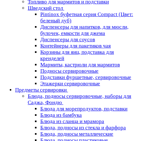
Топливо для мармитов и подставки
Шведский стол
Pintinox буфетная серия Compact (Цвет:
беленый дуб)
Диспенсеры для напитков, для мюсли,
булочек, емкости для джема
Диспенсеры для соусов
Контейнеры для пакетиков чая
Корзины для яиц, подставка для
кренделей
Мармиты, кастрюли для мармитов
Подносы сервировочные
Подставки фуршетные, сервировочные
Этажерки сервировочные
Предметы сервировки
Блюда, подносы сервировочные, наборы для
Саджа, Фондю
Блюда для морепродуктов, подставки
Блюда из бамбука
Блюда из сланца и мрамора
Блюда, подносы из стекла и фарфора
Блюда, подносы металлические
Блюда, подносы пластиковые