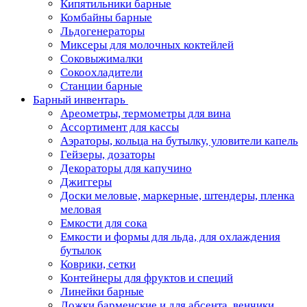
Кипятильники барные
Комбайны барные
Льдогенераторы
Миксеры для молочных коктейлей
Соковыжималки
Сокоохладители
Станции барные
Барный инвентарь
Ареометры, термометры для вина
Ассортимент для кассы
Аэраторы, кольца на бутылку, уловители капель
Гейзеры, дозаторы
Декораторы для капучино
Джиггеры
Доски меловые, маркерные, штендеры, пленка
меловая
Емкости для сока
Емкости и формы для льда, для охлаждения
бутылок
Коврики, сетки
Контейнеры для фруктов и специй
Линейки барные
Ложки барменские и для абсента, венчики